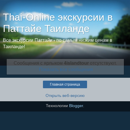
Thai-Online экскурсии в
Паттайе Таиланде
Все экскурсии Паттайи - по самым низким ценам в
Таиланде!
Сообщения с ярлыком
4islandtour
отсутствуют.
Показать все сообщения
Главная страница
Открыть веб-версию
Технологии
Blogger
.