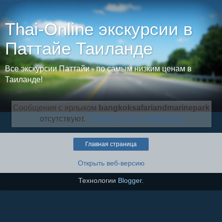
Thai-Online экскурсии в
Паттайе Таиланде
Все экскурсии Паттайи - по самым низким ценам в
Таиланде!
Сообщения с ярлыком
bangkoksafariandmarinepark
отсутствуют.
Показать все сообщения
Главная страница
Открыть веб-версию
Технологии
Blogger
.