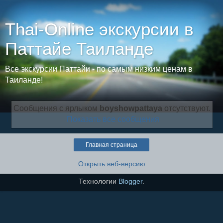
Thai-Online экскурсии в
Паттайе Таиланде
Все экскурсии Паттайи - по самым низким ценам в
Таиланде!
Сообщения с ярлыком
boyshowpattaya
отсутствуют.
Показать все сообщения
Главная страница
Открыть веб-версию
Технологии
Blogger
.