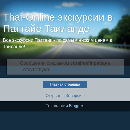
Thai-Online экскурсии в
Паттайе Таиланде
Все экскурсии Паттайи - по самым низким ценам в
Таиланде!
Сообщения с ярлыком
coralreefinpattaya
отсутствуют.
Показать все сообщения
Главная страница
Открыть веб-версию
Технологии
Blogger
.