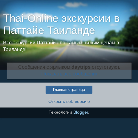
Thai-Online экскурсии в
Паттайе Таиланде
Все экскурсии Паттайи - по самым низким ценам в
Таиланде!
Сообщения с ярлыком
daytrips
отсутствуют.
Показать все сообщения
Главная страница
Открыть веб-версию
Технологии
Blogger
.