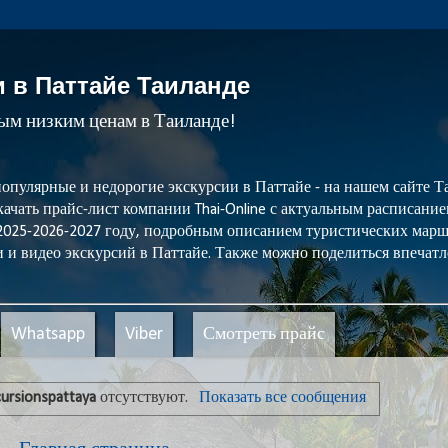
и в Паттайе Таиланде
мым низким ценам в Таиланде!
популярные и недорогие экскурсии в Паттайе - на нашем сайте
ачать прайс-лист компании Thai-Online с актуальным расписани
 2025-2026-2027 году, подробным описанием туристических мар
 и видео экскурсий в Паттайе. Также можно поделиться впечатл
Whatsapp
Viber
Смотреть прайс
ursionspattaya
отсутствуют.
Показать все сообщения