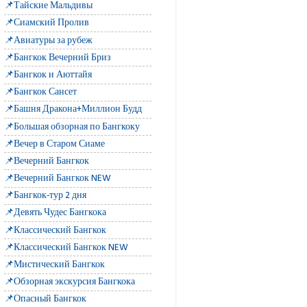
📌Тайские Мальдивы
📌Сиамский Пролив
📌Авиатуры за рубеж
📌Бангкок Вечерний Бриз
📌Бангкок и Аюттайя
📌Бангкок Сансет
📌Башня Дракона+Миллион Будд
📌Большая обзорная по Бангкоку
📌Вечер в Старом Сиаме
📌Вечерний Бангкок
📌Вечерний Бангкок NEW
📌Бангкок-тур 2 дня
📌Девять Чудес Бангкока
📌Классический Бангкок
📌Классический Бангкок NEW
📌Мистический Бангкок
📌Обзорная экскурсия Бангкока
📌Опасный Бангкок