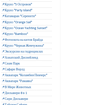
📌Круиз "5 Островов"
📌Круиз "Party Island"
📌Катамаран "Серенити"
📌Круиз "Orange Sail"
📌Круиз "Ocean Yachting Sunset"
📌Круиз "Bamboo"
📌Фотоохота на китов Брайда
📌Круиз "Черная Жемчужина"
📌Экскурсии на гидроциклах
📌Азиатский Диснейленд
📌Сиам Парк
📌Сафари Ворлд
📌Аквапарк "Коламбия Пикчерс"
📌Аквапарк "Рамаяна"
📌В Мире Животных
📌Дискавери 8 в 1
📌Сири Дискавери
📌Тайское Сафари