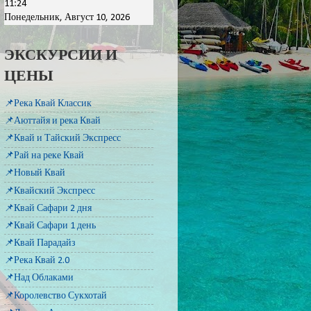
11:24
Понедельник, Август 10, 2026
ЭКСКУРСИИ И
ЦЕНЫ
📌Река Квай Классик
📌Аюттайя и река Квай
📌Квай и Тайский Экспресс
📌Рай на реке Квай
📌Новый Квай
📌Квайский Экспресс
📌Квай Сафари 2 дня
📌Квай Сафари 1 день
📌Квай Парадайз
📌Река Квай 2.0
📌Над Облаками
📌Королевство Сукхотай