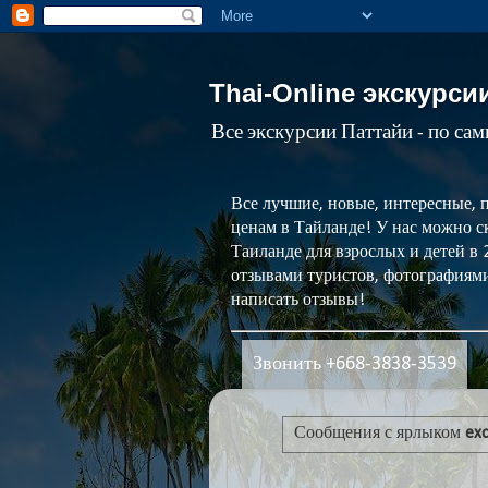
Thai-Online экскурси
Все экскурсии Паттайи - по са
Все лучшие, новые, интересные, 
ценам в Тайланде! У нас можно ск
Таиланде для взрослых и детей в
отзывами туристов, фотографиями
написать отзывы!
Звонить +668-3838-3539
Сообщения с ярлыком
exc