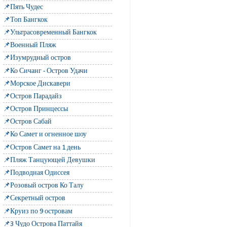
📌Пять Чудес
📌Топ Бангкок
📌Ультрасовременный Бангкок
📌Военный Пляж
📌Изумрудный остров
📌Ко Сичанг - Остров Удачи
📌Морское Дискавери
📌Остров Парадайз
📌Остров Принцессы
📌Остров Сабай
📌Ко Самет и огненное шоу
📌Остров Самет на 1 день
📌Пляж Танцующей Девушки
📌Подводная Одиссея
📌Розовый остров Ко Талу
📌Секретный остров
📌Круиз по 9 островам
📌3 Чудо Острова Паттайя