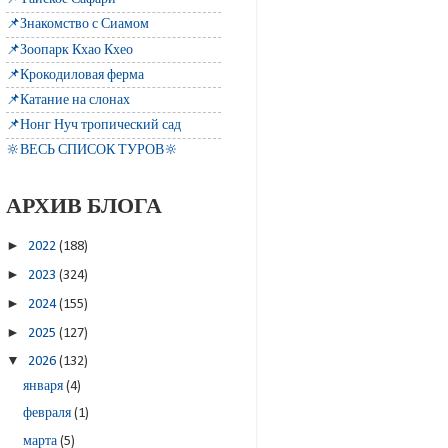
📌Знакомство с Сиамом
📌Зоопарк Кхао Кхео
📌Крокодиловая ферма
📌Катание на слонах
📌Нонг Нуч тропический сад
🔆ВЕСЬ СПИСОК ТУРОВ🔆
АРХИВ БЛОГА
►
2022
(188)
►
2023
(324)
►
2024
(155)
►
2025
(127)
▼
2026
(132)
января
(4)
февраля
(1)
марта
(5)