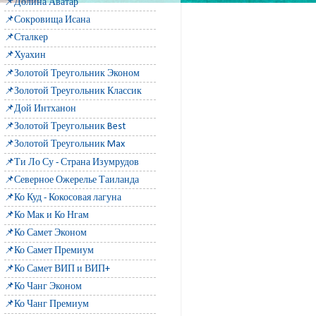
📌Долина Аватар
📌Сокровища Исана
📌Сталкер
📌Хуахин
📌Золотой Треугольник Эконом
📌Золотой Треугольник Классик
📌Дой Интханон
📌Золотой Треугольник Best
📌Золотой Треугольник Max
📌Ти Ло Су - Страна Изумрудов
📌Северное Ожерелье Таиланда
📌Ко Куд - Кокосовая лагуна
📌Ко Мак и Ко Нгам
📌Ко Самет Эконом
📌Ко Самет Премиум
📌Ко Самет ВИП и ВИП+
📌Ко Чанг Эконом
📌Ко Чанг Премиум