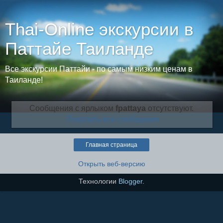
Thai-Online экскурсии в
Паттайе Таиланде
Все экскурсии Паттайи - по самым низким ценам в
Таиланде!
Сообщения с ярлыком
fpattaya
отсутствуют.
Показать все сообщения
Главная страница
Открыть веб-версию
Технологии
Blogger
.