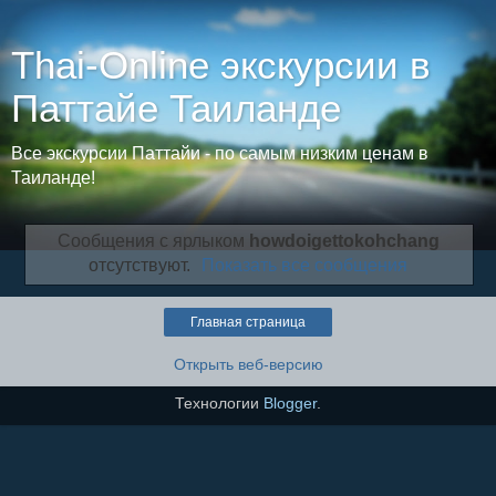
Thai-Online экскурсии в
Паттайе Таиланде
Все экскурсии Паттайи - по самым низким ценам в
Таиланде!
Сообщения с ярлыком
howdoigettokohchang
отсутствуют.
Показать все сообщения
Главная страница
Открыть веб-версию
Технологии
Blogger
.