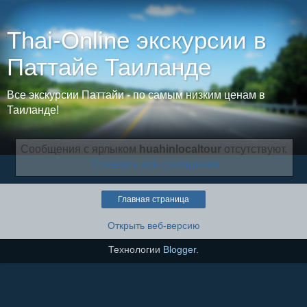
Thai-Online экскурсии в
Паттайе Таиланде
Все экскурсии Паттайи - по самым низким ценам в
Таиланде!
Сообщения с ярлыком
huahinlocaltour
отсутствуют.
Показать все сообщения
Главная страница
Открыть веб-версию
Технологии
Blogger
.