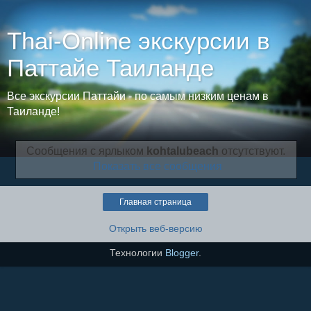
Thai-Online экскурсии в
Паттайе Таиланде
Все экскурсии Паттайи - по самым низким ценам в
Таиланде!
Сообщения с ярлыком
kohtalubeach
отсутствуют.
Показать все сообщения
Главная страница
Открыть веб-версию
Технологии
Blogger
.