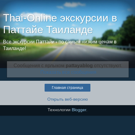
Thai-Online экскурсии в
Паттайе Таиланде
Все экскурсии Паттайи - по самым низким ценам в
Таиланде!
Сообщения с ярлыком
pattayablog
отсутствуют.
Показать все сообщения
Главная страница
Открыть веб-версию
Технологии
Blogger
.