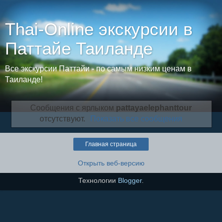
Thai-Online экскурсии в
Паттайе Таиланде
Все экскурсии Паттайи - по самым низким ценам в
Таиланде!
Сообщения с ярлыком
pattayaelephanttour
отсутствуют.
Показать все сообщения
Главная страница
Открыть веб-версию
Технологии
Blogger
.