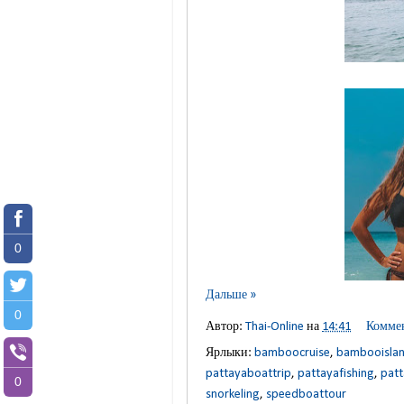
0
Дальше »
0
Автор:
Thai-Online
на
14:41
Коммен
Ярлыки:
bamboocruise
,
bambooisla
pattayaboattrip
,
pattayafishing
,
patt
0
snorkeling
,
speedboattour