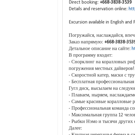
Direct booking:
+668-3838-3539
Details and reservation online:
htt
Excursion available in English and
Погружайся, наслаждайся, впеч
Заказ напрямую:
+668-3838-353
Детальное описание на сайте:
h
В программу входит:
- Снорклинг на коралловых риф
погружения местных дайверов!
- Скоростной катер, маски с тр
- Бесплатная профессиональная
Гугл диск, высылаем на следую
- Плаваем, ныряем, наслаждаем
- Самые красивые коралловые 
- Профессиональная команда с
- Максимальная группа 12 челов
- Рыбки Нэмо и тысячи других 
Далее:
- Крупная черепашья ферма в с