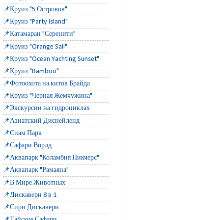
📌Круиз "5 Островов"
📌Круиз "Party Island"
📌Катамаран "Серенити"
📌Круиз "Orange Sail"
📌Круиз "Ocean Yachting Sunset"
📌Круиз "Bamboo"
📌Фотоохота на китов Брайда
📌Круиз "Черная Жемчужина"
📌Экскурсии на гидроциклах
📌Азиатский Диснейленд
📌Сиам Парк
📌Сафари Ворлд
📌Аквапарк "Коламбия Пикчерс"
📌Аквапарк "Рамаяна"
📌В Мире Животных
📌Дискавери 8 в 1
📌Сири Дискавери
📌Тайское Сафари