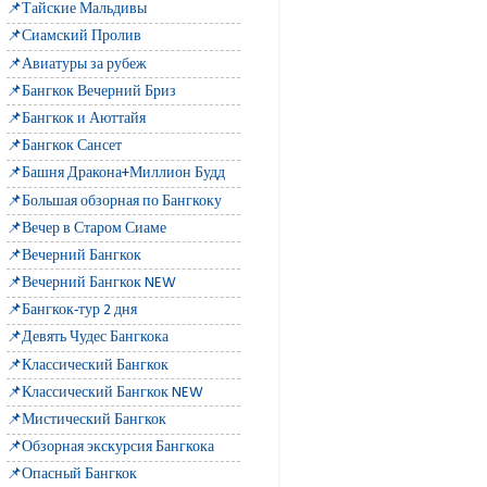
📌Тайские Мальдивы
📌Сиамский Пролив
📌Авиатуры за рубеж
📌Бангкок Вечерний Бриз
📌Бангкок и Аюттайя
📌Бангкок Сансет
📌Башня Дракона+Миллион Будд
📌Большая обзорная по Бангкоку
📌Вечер в Старом Сиаме
📌Вечерний Бангкок
📌Вечерний Бангкок NEW
📌Бангкок-тур 2 дня
📌Девять Чудес Бангкока
📌Классический Бангкок
📌Классический Бангкок NEW
📌Мистический Бангкок
📌Обзорная экскурсия Бангкока
📌Опасный Бангкок