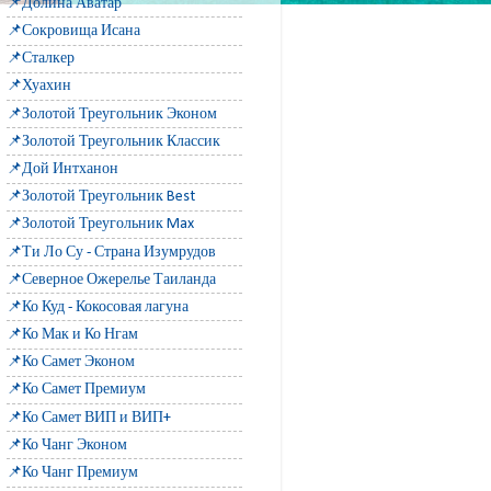
📌Долина Аватар
📌Сокровища Исана
📌Сталкер
📌Хуахин
📌Золотой Треугольник Эконом
📌Золотой Треугольник Классик
📌Дой Интханон
📌Золотой Треугольник Best
📌Золотой Треугольник Max
📌Ти Ло Су - Страна Изумрудов
📌Северное Ожерелье Таиланда
📌Ко Куд - Кокосовая лагуна
📌Ко Мак и Ко Нгам
📌Ко Самет Эконом
📌Ко Самет Премиум
📌Ко Самет ВИП и ВИП+
📌Ко Чанг Эконом
📌Ко Чанг Премиум