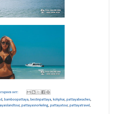
тариев нет:
nd
,
bamboopattaya
,
bestinpattaya
,
kohphai
,
pattayabeaches
,
ayaislandtour
,
pattayasnorkeling
,
pattayatour
,
pattayatravel
,