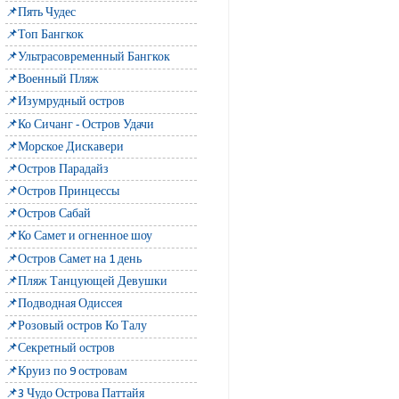
📌Пять Чудес
📌Топ Бангкок
📌Ультрасовременный Бангкок
📌Военный Пляж
📌Изумрудный остров
📌Ко Сичанг - Остров Удачи
📌Морское Дискавери
📌Остров Парадайз
📌Остров Принцессы
📌Остров Сабай
📌Ко Самет и огненное шоу
📌Остров Самет на 1 день
📌Пляж Танцующей Девушки
📌Подводная Одиссея
📌Розовый остров Ко Талу
📌Секретный остров
📌Круиз по 9 островам
📌3 Чудо Острова Паттайя