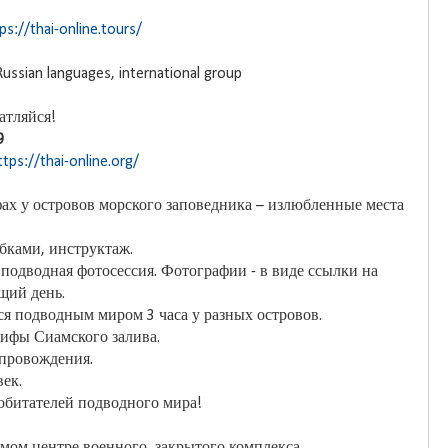
ps://thai-online.tours/
 Russian languages, international group
атляйся!
9
ttps://thai-online.org/
ах у островов морского заповедника – излюбленные места
убками, инструктаж.
 подводная фотосессия. Фотографии - в виде ссылки на
щий день.
ся подводным миром 3 часа у разных островов.
рифы Сиамского залива.
опровождения.
ек.
обитателей подводного мира!
амом центре военного, закрытого комплекса.