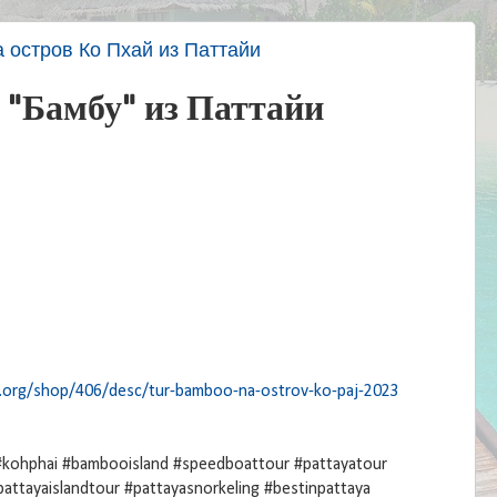
 остров Ко Пхай из Паттайи
 "Бамбу" из Паттайи
ne.org/shop/406/desc/tur-bamboo-na-ostrov-ko-paj-2023
kohphai #bambooisland #speedboattour #pattayatour
pattayaislandtour #pattayasnorkeling #bestinpattaya