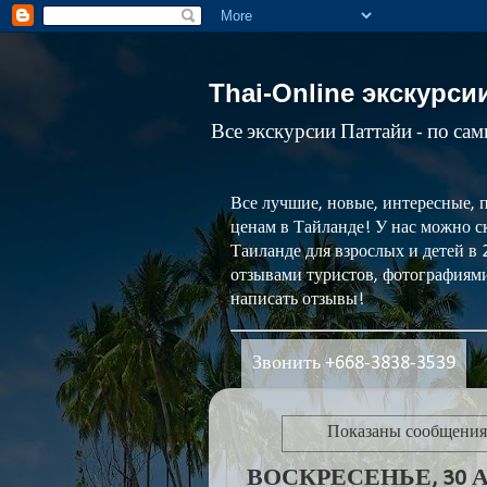
Thai-Online экскурси
Все экскурсии Паттайи - по са
Все лучшие, новые, интересные, 
ценам в Тайланде! У нас можно ск
Таиланде для взрослых и детей в
отзывами туристов, фотографиями
написать отзывы!
Звонить +668-3838-3539
Показаны сообщения
ВОСКРЕСЕНЬЕ, 30 А