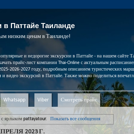
и в Паттайе Таиланде
мым низким ценам в Таиланде!
популярные и недорогие экскурсии в Паттайе - на нашем сайте
ачать прайс-лист компании Thai-Online с актуальным расписани
 2025-2026-2027 году, подробным описанием туристических мар
 и видео экскурсий в Паттайе. Также можно поделиться впечатл
Whatsapp
Viber
Смотреть прайс
 с ярлыком
pattayatour
.
Показать все сообщения
ПРЕЛЯ 2023 Г.