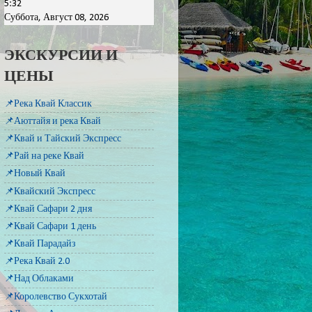
5:32
Суббота, Август 08, 2026
ЭКСКУРСИИ И
ЦЕНЫ
📌Река Квай Классик
📌Аюттайя и река Квай
📌Квай и Тайский Экспресс
📌Рай на реке Квай
📌Новый Квай
📌Квайский Экспресс
📌Квай Сафари 2 дня
📌Квай Сафари 1 день
📌Квай Парадайз
📌Река Квай 2.0
📌Над Облаками
📌Королевство Сукхотай