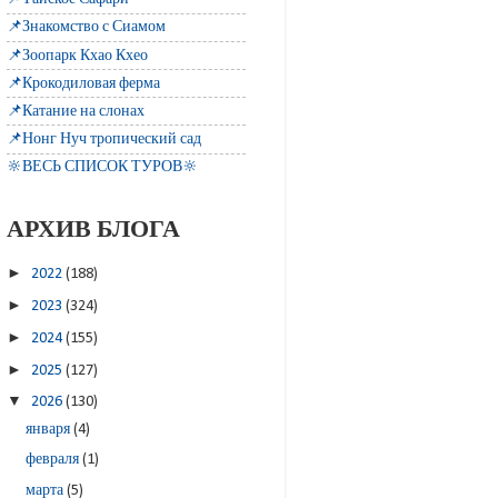
📌Знакомство с Сиамом
📌Зоопарк Кхао Кхео
📌Крокодиловая ферма
📌Катание на слонах
📌Нонг Нуч тропический сад
🔆ВЕСЬ СПИСОК ТУРОВ🔆
АРХИВ БЛОГА
►
2022
(188)
►
2023
(324)
►
2024
(155)
►
2025
(127)
▼
2026
(130)
января
(4)
февраля
(1)
марта
(5)