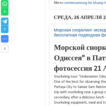
Место:
Jomtiensaineung Rd, Muang P
0
СРЕДА, 26 АПРЕЛЯ 20
0
Морская снорклинг-экску
бесплатная подводная фо
Морской снорк
0
Одиссея" в Пат
фотосессия 21 
Snorkeling-tour "Underwater Odyss
One of the best for observing the
Pattaya City to Samae Sarn National
trip with snorkeling near a group 
secondary, after a delicious lunch 
Snorkeling equipment, meal and tr