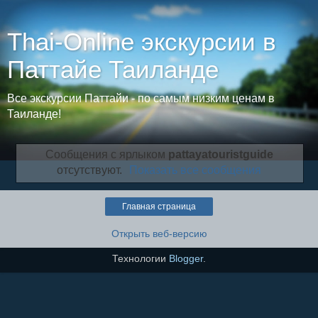
Thai-Online экскурсии в
Паттайе Таиланде
Все экскурсии Паттайи - по самым низким ценам в
Таиланде!
Сообщения с ярлыком
pattayatouristguide
отсутствуют.
Показать все сообщения
Главная страница
Открыть веб-версию
Технологии
Blogger
.