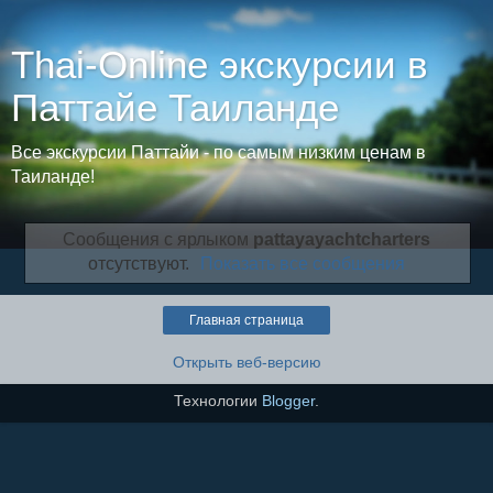
Thai-Online экскурсии в
Паттайе Таиланде
Все экскурсии Паттайи - по самым низким ценам в
Таиланде!
Сообщения с ярлыком
pattayayachtcharters
отсутствуют.
Показать все сообщения
Главная страница
Открыть веб-версию
Технологии
Blogger
.