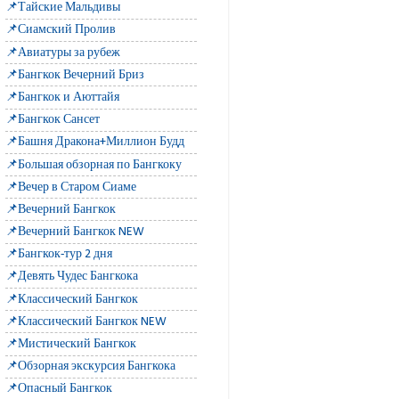
📌Тайские Мальдивы
📌Сиамский Пролив
📌Авиатуры за рубеж
📌Бангкок Вечерний Бриз
📌Бангкок и Аюттайя
📌Бангкок Сансет
📌Башня Дракона+Миллион Будд
📌Большая обзорная по Бангкоку
📌Вечер в Старом Сиаме
📌Вечерний Бангкок
📌Вечерний Бангкок NEW
📌Бангкок-тур 2 дня
📌Девять Чудес Бангкока
📌Классический Бангкок
📌Классический Бангкок NEW
📌Мистический Бангкок
📌Обзорная экскурсия Бангкока
📌Опасный Бангкок