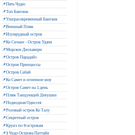
📌Пять Чудес
📌Топ Бангкок
📌Ультрасовременный Бангкок
📌Военный Пляж
📌Изумрудный остров
📌Ко Сичанг - Остров Удачи
📌Морское Дискавери
📌Остров Парадайз
📌Остров Принцессы
📌Остров Сабай
📌Ко Самет и огненное шоу
📌Остров Самет на 1 день
📌Пляж Танцующей Девушки
📌Подводная Одиссея
📌Розовый остров Ко Талу
📌Секретный остров
📌Круиз по 9 островам
📌3 Чудо Острова Паттайя