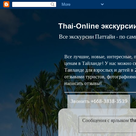
Thai-Online экскурси
Все экскурсии Паттайи - по са
Все лучшие, новые, интересные, 
ценам в Тайланде! У нас можно ск
Таиланде для взрослых и детей в
отзывами туристов, фотографиями
написать отзывы!
Звонить +668-3838-3539
Сообщения с ярлыком
th