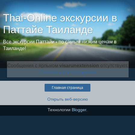
Thai-Online экскурсии в
Паттайе Таиланде
Все экскурсии Паттайи - по самым низким ценам в
Таиланде!
Сообщения с ярлыком
visarunextension
отсутствуют.
Показать все сообщения
Главная страница
Открыть веб-версию
Технологии
Blogger
.