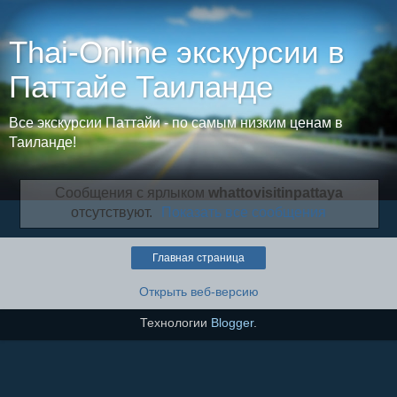
Thai-Online экскурсии в
Паттайе Таиланде
Все экскурсии Паттайи - по самым низким ценам в
Таиланде!
Сообщения с ярлыком
whattovisitinpattaya
отсутствуют.
Показать все сообщения
Главная страница
Открыть веб-версию
Технологии
Blogger
.