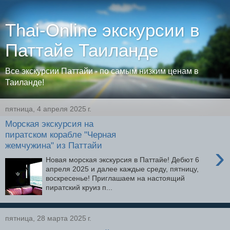
Thai-Online экскурсии в
Паттайе Таиланде
Все экскурсии Паттайи - по самым низким ценам в
Таиланде!
пятница, 4 апреля 2025 г.
Морская экскурсия на
пиратском корабле "Черная
жемчужина" из Паттайи
›
Новая морская экскурсия в Паттайе! Дебют 6
апреля 2025 и далее каждые среду, пятницу,
воскресенье! Приглашаем на настоящий
пиратский круиз п...
пятница, 28 марта 2025 г.