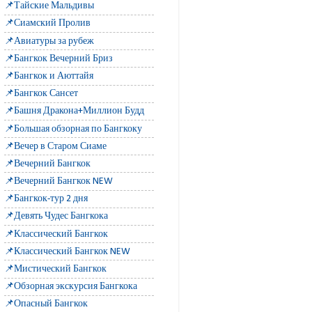
📌Тайские Мальдивы
📌Сиамский Пролив
📌Авиатуры за рубеж
📌Бангкок Вечерний Бриз
📌Бангкок и Аюттайя
📌Бангкок Сансет
📌Башня Дракона+Миллион Будд
📌Большая обзорная по Бангкоку
📌Вечер в Старом Сиаме
📌Вечерний Бангкок
📌Вечерний Бангкок NEW
📌Бангкок-тур 2 дня
📌Девять Чудес Бангкока
📌Классический Бангкок
📌Классический Бангкок NEW
📌Мистический Бангкок
📌Обзорная экскурсия Бангкока
📌Опасный Бангкок