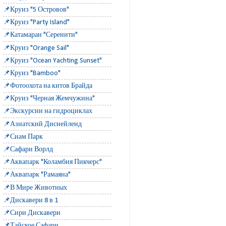
📌Круиз "5 Островов"
📌Круиз "Party Island"
📌Катамаран "Серенити"
📌Круиз "Orange Sail"
📌Круиз "Ocean Yachting Sunset"
📌Круиз "Bamboo"
📌Фотоохота на китов Брайда
📌Круиз "Черная Жемчужина"
📌Экскурсии на гидроциклах
📌Азиатский Диснейленд
📌Сиам Парк
📌Сафари Ворлд
📌Аквапарк "Коламбия Пикчерс"
📌Аквапарк "Рамаяна"
📌В Мире Животных
📌Дискавери 8 в 1
📌Сири Дискавери
📌Тайское Сафари