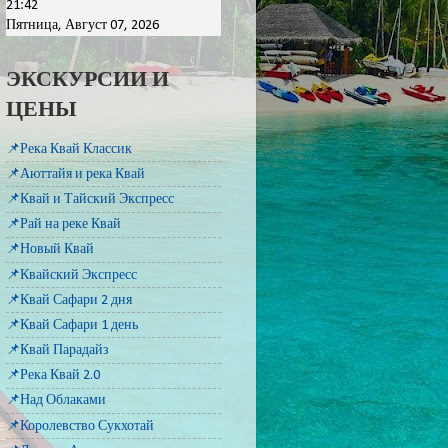
21:42
Пятница, Август 07, 2026
ЭКСКУРСИИ И
ЦЕНЫ
📌Река Квай Классик
📌Аюттайя и река Квай
📌Квай и Тайский Экспресс
📌Рай на реке Квай
📌Новый Квай
📌Квайский Экспресс
📌Квай Сафари 2 дня
📌Квай Сафари 1 день
📌Квай Парадайз
📌Река Квай 2.0
📌Над Облаками
📌Королевство Сукхотай