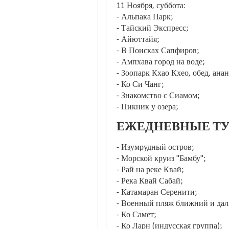
11 Ноября, суббота:
- Альпака Парк;
- Тайский Экспресс;
- Айюттайя;
- В Поисках Сапфиров;
- Ампхава город на воде;
- Зоопарк Кхао Кхео, обед, ана
- Ко Си Чанг;
- Знакомство с Сиамом;
- Пикник у озера;
ЕЖЕДНЕВНЫЕ ТУ
- Изумрудный остров;
- Морской круиз "Бамбу";
- Рай на реке Квай;
- Река Квай Сабай;
- Катамаран Серенити;
- Военный пляж ближний и дал
- Ко Самет;
- Ко Ларн (индусская группа);