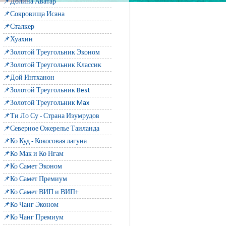
📌Долина Аватар
📌Сокровища Исана
📌Сталкер
📌Хуахин
📌Золотой Треугольник Эконом
📌Золотой Треугольник Классик
📌Дой Интханон
📌Золотой Треугольник Best
📌Золотой Треугольник Max
📌Ти Ло Су - Страна Изумрудов
📌Северное Ожерелье Таиланда
📌Ко Куд - Кокосовая лагуна
📌Ко Мак и Ко Нгам
📌Ко Самет Эконом
📌Ко Самет Премиум
📌Ко Самет ВИП и ВИП+
📌Ко Чанг Эконом
📌Ко Чанг Премиум