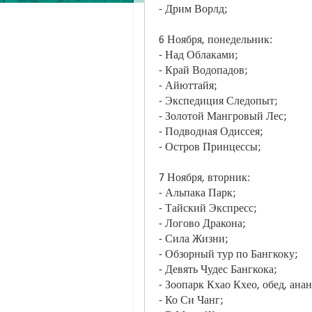
- Дрим Ворлд;
6 Ноября, понедельник:
- Над Облаками;
- Край Водопадов;
- Айюттайя;
- Экспедиция Следопыт;
- Золотой Мангровый Лес;
- Подводная Одиссея;
- Остров Принцессы;
7 Ноября, вторник:
- Альпака Парк;
- Тайский Экспресс;
- Логово Дракона;
- Сила Жизни;
- Обзорный тур по Бангкоку;
- Девять Чудес Бангкока;
- Зоопарк Кхао Кхео, обед, ана
- Ко Си Чанг;