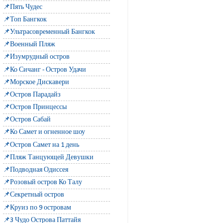
📌Пять Чудес
📌Топ Бангкок
📌Ультрасовременный Бангкок
📌Военный Пляж
📌Изумрудный остров
📌Ко Сичанг - Остров Удачи
📌Морское Дискавери
📌Остров Парадайз
📌Остров Принцессы
📌Остров Сабай
📌Ко Самет и огненное шоу
📌Остров Самет на 1 день
📌Пляж Танцующей Девушки
📌Подводная Одиссея
📌Розовый остров Ко Талу
📌Секретный остров
📌Круиз по 9 островам
📌3 Чудо Острова Паттайя