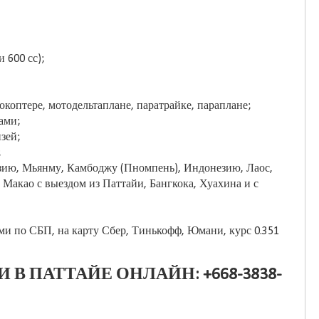
 600 сс);
рокоптере, мотодельтаплане, паратрайке, параплане;
ами;
зей;
;
зию, Мьянму, Камбоджу (Пномпень), Индонезию, Лаос,
Макао с выездом из Паттайи, Бангкока, Хуахина и с
и по СБП, на карту Сбер, Тинькофф, Юмани, курс 0.351
 В ПАТТАЙЕ ОНЛАЙН: +668-3838-