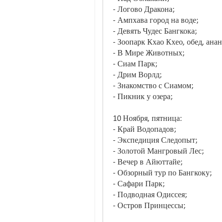
- Логово Дракона;
- Ампхава город на воде;
- Девять Чудес Бангкока;
- Зоопарк Кхао Кхео, обед, ана
- В Мире Животных;
- Сиам Парк;
- Дрим Ворлд;
- Знакомство с Сиамом;
- Пикник у озера;
10 Ноября, пятница:
- Край Водопадов;
- Экспедиция Следопыт;
- Золотой Мангровый Лес;
- Вечер в Айюттайе;
- Обзорный тур по Бангкоку;
- Сафари Парк;
- Подводная Одиссея;
- Остров Принцессы;