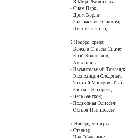
- В Мире Животных;
- Сиам Парк;
- Дрим Ворлд;
- Знакомство с Сиамом;
- Пикник у озера;
8 Ноября, среда:
- Вечер в Старом Сиаме;
- Край Водопадов;
- Айюттайя;
- Изумительный Таиланд;
- Экспедиция Следопыт;
- Золотой Мангровый Лес;
- Бангкок Экспресс;
- Весь Бангкок;
- Подводная Одиссея;
- Остров Принцессы;
9 Ноября, четверг:
- Сталкер;
- Над Облаками;