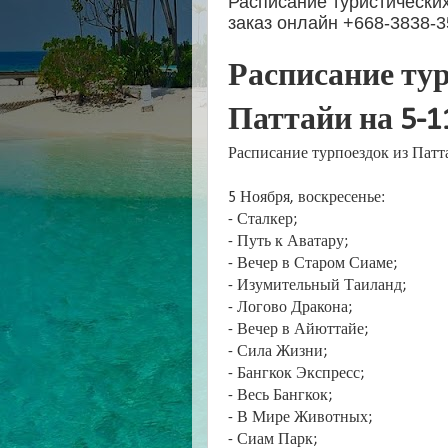
Расписание туристических
заказ онлайн +668-3838-
Расписание тур
Паттайи на 5-1
Расписание турпоездок из Патт
5 Ноября, воскресенье:
- Сталкер;
- Путь к Аватару;
- Вечер в Старом Сиаме;
- Изумительный Таиланд;
- Логово Дракона;
- Вечер в Айюттайе;
- Сила Жизни;
- Бангкок Экспресс;
- Весь Бангкок;
- В Мире Животных;
- Сиам Парк;