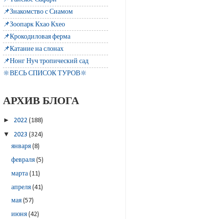
📌Знакомство с Сиамом
📌Зоопарк Кхао Кхео
📌Крокодиловая ферма
📌Катание на слонах
📌Нонг Нуч тропический сад
🔆ВЕСЬ СПИСОК ТУРОВ🔆
АРХИВ БЛОГА
►
2022
(188)
▼
2023
(324)
января
(8)
февраля
(5)
марта
(11)
апреля
(41)
мая
(57)
июня
(42)