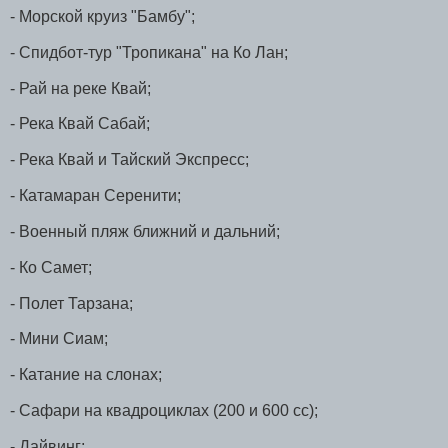
- Морской круиз "Бамбу";
- Спидбот-тур "Тропикана" на Ко Лан;
- Рай на реке Квай;
- Река Квай Сабай;
- Река Квай и Тайский Экспресс;
- Катамаран Серенити;
- Военный пляж ближний и дальний;
- Ко Самет;
- Полет Тарзана;
- Мини Сиам;
- Катание на слонах;
- Сафари на квадроциклах (200 и 600 сс);
- Дайвинг;