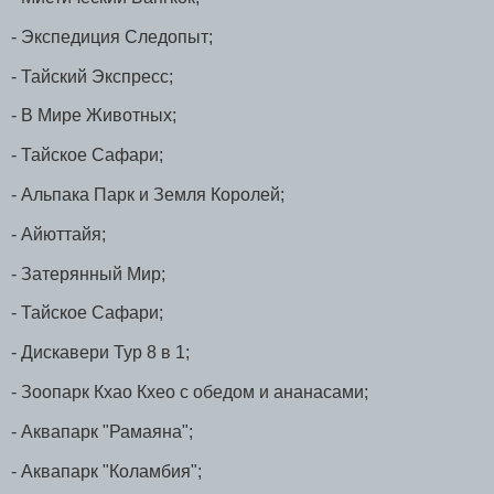
- Экспедиция Следопыт;
- Тайский Экспресс;
- В Мире Животных;
- Тайское Сафари;
- Альпака Парк и Земля Королей;
- Айюттайя;
- Затерянный Мир;
- Тайское Сафари;
- Дискавери Тур 8 в 1;
- Зоопарк Кхао Кхео с обедом и ананасами;
- Аквапарк "Рамаяна";
- Аквапарк "Коламбия";