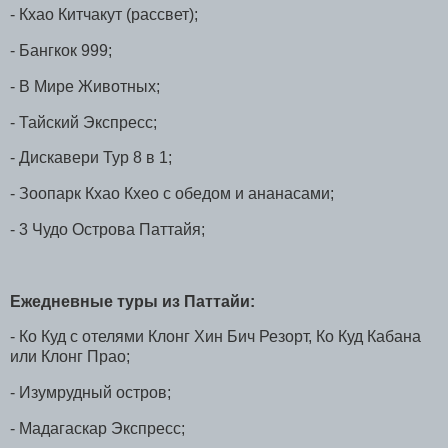
- Кхао Китчакут (рассвет);
- Бангкок 999;
- В Мире Животных;
- Тайский Экспресс;
- Дискавери Тур 8 в 1;
- Зоопарк Кхао Кхео с обедом и ананасами;
- 3 Чудо Острова Паттайя;
Ежедневные туры из Паттайи:
- Ко Куд с отелями Клонг Хин Бич Резорт, Ко Куд Кабана
или Клонг Прао;
- Изумрудный остров;
- Мадагаскар Экспресс;