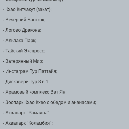
- Кхао Китчакут (закат);
- Вечерний Бангкок;
- Логово Дракона;
- Альпака Парк;
- Тайский Экспресс;
- Затерянный Мир;
- Инстаграм Тур Паттайя;
- Дискавери Тур 8 в 1;
- Храмовый комплекс Ват Ян;
- Зоопарк Кхао Кхео с обедом и ананасами;
- Аквапарк "Рамаяна";
- Аквапарк "Коламбия";