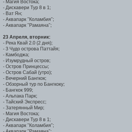
- Магия Востока;
- Дискавери Тур 8 в 1;
- Ват Ян;
- Аквапарк "Коламбия";
- Аквапарк "Рамаяна";
23 Апреля, вторник:
- Река Квай 2.0 (2 дня);
- 3 Чудо острова Паттайя;
- Камбоджа;
- Изумрудный остров;
- Остров Принцессы;
- Остров Сабай (утро);
- Вечерний Бангкок;
- Обзорный тур по Бангкоку;
- Бангкок 999;
- Альпака Парк;
- Тайский Экспресс;
- Затерянный Мир;
- Магия Востока;
- Дискавери Тур 8 в 1;
- Аквапарк "Коламбия";
- Аквапарк "Рамаяна";