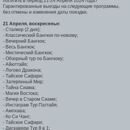
посетить в период 21-24 Апреля 2024 года?
Гарантированные выезды на следующие программы,
без отмены и изменения даты поездки.
21 Апреля, воскресенье:
- Сталкер (2 дня);
- Классический Бангкок по-новому;
- Вечерний Бангкок;
- Весь Бангкок;
- Мистический Бангкок;
- Обзорный тур по Бангкоку;
- Айюттайя;
- Логово Дракона;
- Тайское Сафари;
- Затерянный Мир;
- Тайна Сиама;
- Магия Востока;
- Вечер в Старом Сиаме;
- Инстаграм Тур Паттайя;
- Ампхава;
- Ко Си Чанг;
- Тайское Сафари;
- Дискавери Тур 8 в 1;