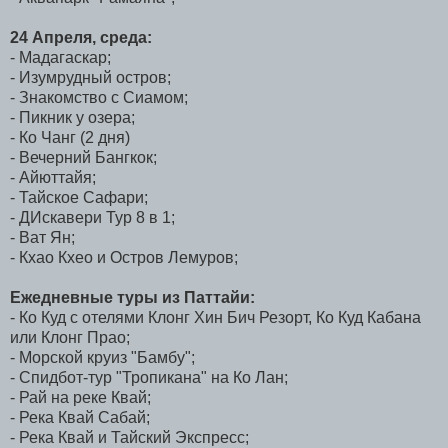
24 Апреля, среда:
- Мадагаскар;
- Изумрудный остров;
- Знакомство с Сиамом;
- Пикник у озера;
- Ко Чанг (2 дня)
- Вечерний Бангкок;
- Айюттайя;
- Тайское Сафари;
- ДИскавери Тур 8 в 1;
- Ват Ян;
- Кхао Кхео и Остров Лемуров;
Ежедневные туры из Паттайи:
- Ко Куд с отелями Клонг Хин Бич Резорт, Ко Куд Кабана
или Клонг Прао;
- Морской круиз "Бамбу";
- Спидбот-тур "Тропикана" на Ко Лан;
- Рай на реке Квай;
- Река Квай Сабай;
- Река Квай и Тайский Экспресс;