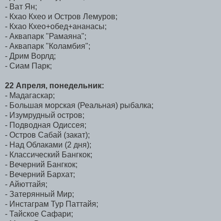
- Ват Ян;
- Кхао Кхео и Остров Лемуров;
- Кхао Кхео+обед+ананасы;
- Аквапарк "Рамаяна";
- Аквапарк "Коламбия";
- Дрим Ворлд;
- Сиам Парк;
22 Апреля, понедельник:
- Мадагаскар;
- Большая морская (Реальная) рыбалка;
- Изумрудный остров;
- Подводная Одиссея;
- Остров Сабай (закат);
- Над Облаками (2 дня);
- Классический Бангкок;
- Вечерний Бангкок;
- Вечерний Бархат;
- Айюттайя;
- Затерянный Мир;
- Инстаграм Тур Паттайя;
- Тайское Сафари;