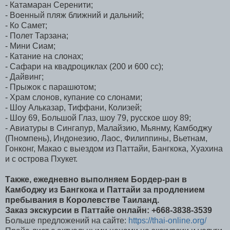
- Катамаран Серенити;
- Военный пляж ближний и дальний;
- Ко Самет;
- Полет Тарзана;
- Мини Сиам;
- Катание на слонах;
- Сафари на квадроциклах (200 и 600 сс);
- Дайвинг;
- Прыжок с парашютом;
- Храм слонов, купание со слонами;
- Шоу Альказар, Тиффани, Колизей;
- Шоу 69, Большой Глаз, шоу 79, русское шоу 89;
- Авиатуры в Сингапур, Малайзию, Мьянму, Камбоджу
(Пномпень), Индонезию, Лаос, Филиппины, Вьетнам,
Гонконг, Макао с выездом из Паттайи, Бангкока, Хуахина
и с острова Пхукет.
Также, ежедневно выполняем Бордер-ран в
Камбоджу из Бангкока и Паттайи за продлением
пребывания в Королевстве Таиланд.
Заказ экскурсии в Паттайе онлайн: +668-3838-3539
Больше предложений на сайте:
https://thai-online.org/