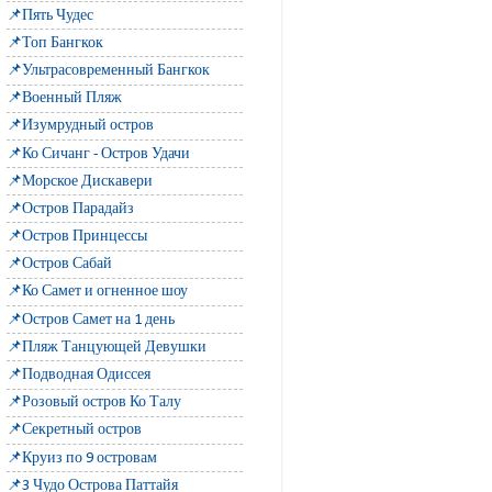
📌Пять Чудес
📌Топ Бангкок
📌Ультрасовременный Бангкок
📌Военный Пляж
📌Изумрудный остров
📌Ко Сичанг - Остров Удачи
📌Морское Дискавери
📌Остров Парадайз
📌Остров Принцессы
📌Остров Сабай
📌Ко Самет и огненное шоу
📌Остров Самет на 1 день
📌Пляж Танцующей Девушки
📌Подводная Одиссея
📌Розовый остров Ко Талу
📌Секретный остров
📌Круиз по 9 островам
📌3 Чудо Острова Паттайя