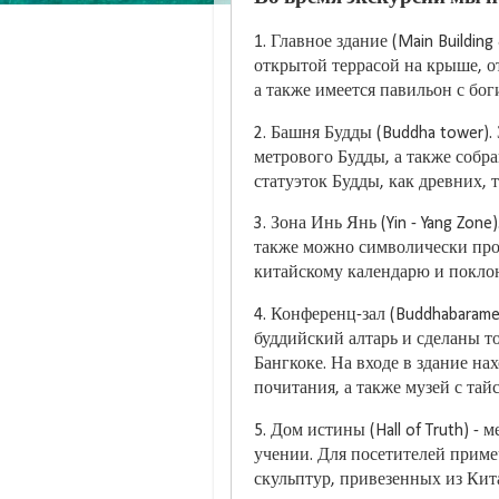
1. Главное здание (Main Buildi
открытой террасой на крыше, от
а также имеется павильон с бо
2. Башня Будды (Buddha tower).
метрового Будды, а также собр
статуэток Будды, как древних, 
3. Зона Инь Янь (Yin - Yang Zon
также можно символически про
китайскому календарю и покло
4. Конференц-зал (Buddhabarame
буддийский алтарь и сделаны т
Бангкоке. На входе в здание на
почитания, а также музей с та
5. Дом истины (Hall of Truth) - 
учении. Для посетителей приме
скульптур, привезенных из Кит