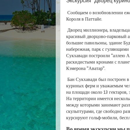
Экскурсия "Дворец курино
Сообщаем о возобновлении еже
Короля в Паттайе.
Дворец миллионера, владельца
красивый дворцово-парковый ан
большие павильоны, здание Буд
набережная, парк с гуляющими 
Сукхавади построили "аллею Ав
раскидистыми кронами с плане
Кэмерона "Аватар".
Бан Сукхавади был построен в
куриных ферм и уважаемым чело
на площади около 13 гектаров,
На территории имеется несколь
между которыми занимают разл
скульптурами, где свободно ра
курсируют гольф-мобили, бесп
Во время экскурсии мы п