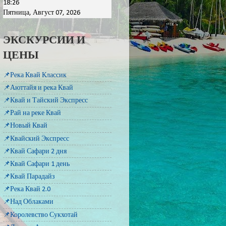
18:26
Пятница, Август 07, 2026
ЭКСКУРСИИ И
ЦЕНЫ
📌Река Квай Классик
📌Аюттайя и река Квай
📌Квай и Тайский Экспресс
📌Рай на реке Квай
📌Новый Квай
📌Квайский Экспресс
📌Квай Сафари 2 дня
📌Квай Сафари 1 день
📌Квай Парадайз
📌Река Квай 2.0
📌Над Облаками
📌Королевство Сукхотай