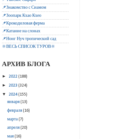
📌Знакомство с Сиамом
📌Зоопарк Кхао Кхео
📌Крокодиловая ферма
📌Катание на слонах
📌Нонг Нуч тропический сад
🔆ВЕСЬ СПИСОК ТУРОВ🔆
АРХИВ БЛОГА
►
2022
(188)
►
2023
(324)
▼
2024
(155)
января
(13)
февраля
(16)
марта
(7)
апреля
(20)
мая
(16)