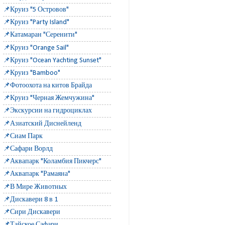
📌Круиз "5 Островов"
📌Круиз "Party Island"
📌Катамаран "Серенити"
📌Круиз "Orange Sail"
📌Круиз "Ocean Yachting Sunset"
📌Круиз "Bamboo"
📌Фотоохота на китов Брайда
📌Круиз "Черная Жемчужина"
📌Экскурсии на гидроциклах
📌Азиатский Диснейленд
📌Сиам Парк
📌Сафари Ворлд
📌Аквапарк "Коламбия Пикчерс"
📌Аквапарк "Рамаяна"
📌В Мире Животных
📌Дискавери 8 в 1
📌Сири Дискавери
📌Тайское Сафари