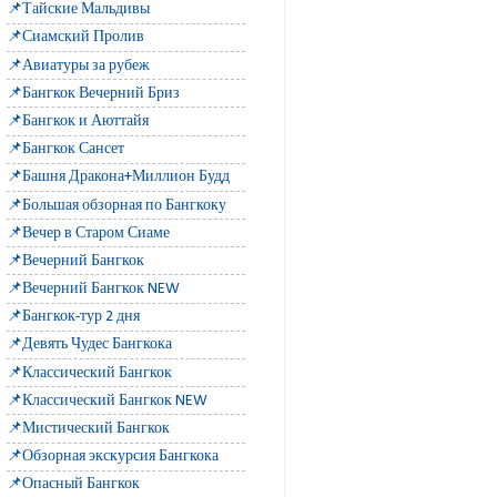
📌Тайские Мальдивы
📌Сиамский Пролив
📌Авиатуры за рубеж
📌Бангкок Вечерний Бриз
📌Бангкок и Аюттайя
📌Бангкок Сансет
📌Башня Дракона+Миллион Будд
📌Большая обзорная по Бангкоку
📌Вечер в Старом Сиаме
📌Вечерний Бангкок
📌Вечерний Бангкок NEW
📌Бангкок-тур 2 дня
📌Девять Чудес Бангкока
📌Классический Бангкок
📌Классический Бангкок NEW
📌Мистический Бангкок
📌Обзорная экскурсия Бангкока
📌Опасный Бангкок