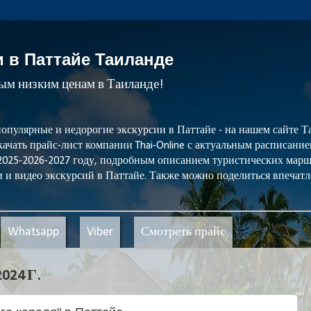
и в Паттайе Таиланде
мым низким ценам в Таиланде!
популярные и недорогие экскурсии в Паттайе - на нашем сайте
ачать прайс-лист компании Thai-Online с актуальным расписани
 2025-2026-2027 году, подробным описанием туристических мар
 и видео экскурсий в Паттайе. Также можно поделиться впечатл
Whatsapp
Viber
Смотреть прайс
24 Г.