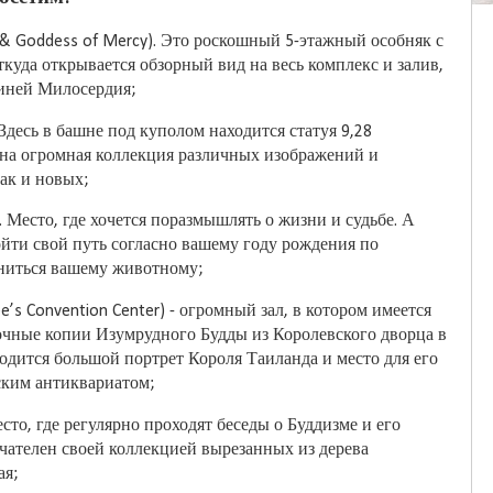
ng & Goddess of Mercy). Это роскошный 5-этажный особняк с
куда открывается обзорный вид на весь комплекс и залив,
гиней Милосердия;
 Здесь в башне под куполом находится статуя 9,28
ана огромная коллекция различных изображений и
так и новых;
e). Место, где хочется поразмышлять о жизни и судьбе. А
йти свой путь согласно вашему году рождения по
ниться вашему животному;
e’s Convention Center) - огромный зал, в котором имеется
очные копии Изумрудного Будды из Королевского дворца в
ходится большой портрет Короля Таиланда и место для его
йским антиквариатом;
место, где регулярно проходят беседы о Буддизме и его
чателен своей коллекцией вырезанных из дерева
ая;