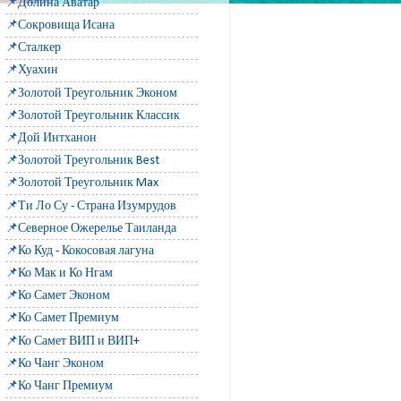
📌Долина Аватар
📌Сокровища Исана
📌Сталкер
📌Хуахин
📌Золотой Треугольник Эконом
📌Золотой Треугольник Классик
📌Дой Интханон
📌Золотой Треугольник Best
📌Золотой Треугольник Max
📌Ти Ло Су - Страна Изумрудов
📌Северное Ожерелье Таиланда
📌Ко Куд - Кокосовая лагуна
📌Ко Мак и Ко Нгам
📌Ко Самет Эконом
📌Ко Самет Премиум
📌Ко Самет ВИП и ВИП+
📌Ко Чанг Эконом
📌Ко Чанг Премиум