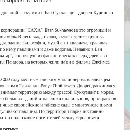
го короля" в Паттайе
дневной экскурсии в Бан Сукхавади - дворец Куриного
 корпорации "САХА". Baan Sukhawadee это огромный и
самбль. В него входят сады, скульптурные группы,
ды, здание философии, музей антиквариата, красивая
по нему павлинами и даже водопад. Недавно в Бан
атар", состоящую из фантастических сверхдеревьев с
ты Пандора, на которых жили на'ви в фильме Джеймса
 2000 году местным тайским миллионером, владельцем
веком в Таиланде: Panya Choititawan. Дворец раскинулся
 занимает территорию между трассой Сукхумвит и морем.
ко больших зданий и маленьких павильонов, пространство
ичные европейские и тайские сады с многочисленными
згуливают павлины. По территории парка постоянно
латно подвозящие посетителей между строениями.
осетим: