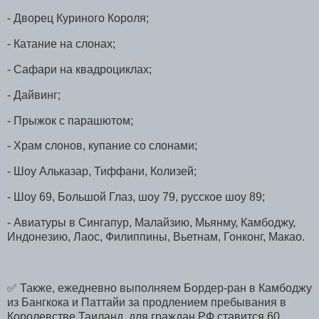
- Дворец Куриного Короля;
- Катание на слонах;
- Сафари на квадроциклах;
- Дайвинг;
- Прыжок с парашютом;
- Храм слонов, купание со слонами;
- Шоу Альказар, Тиффани, Колизей;
- Шоу 69, Большой Глаз, шоу 79, русское шоу 89;
- Авиатуры в Сингапур, Малайзию, Мьянму, Камбоджу,
Индонезию, Лаос, Филиппины, Вьетнам, Гонконг, Макао.
✅ Также, ежедневно выполняем Бордер-ран в Камбоджу
из Бангкока и Паттайи за продлением пребывания в
Королевстве Таиланд, для граждан РФ ставится 60