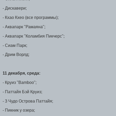
- Дискавери;
- Кхао Кхео (все программы);
- Аквапарк "Рамаяна";
- Аквапарк "Коламбия Пикчерс";
- Сиам Парк;
- Дрим Ворлд;
11 декабря, среда:
- Круиз "Bamboo";
- Паттайя Бэй Круиз;
- 3 Чудо Острова Паттайя;
- Пикник у озера;