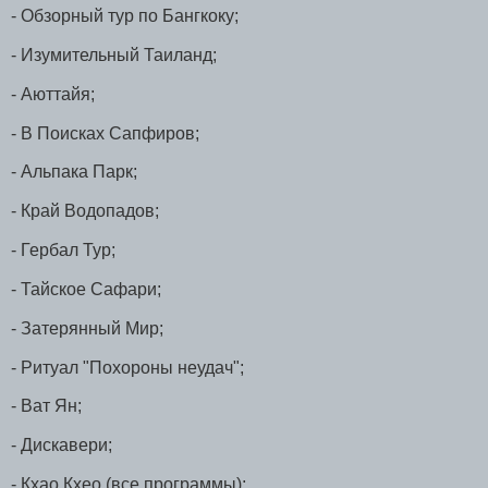
- Обзорный тур по Бангкоку;
- Изумительный Таиланд;
- Аюттайя;
- В Поисках Сапфиров;
- Альпака Парк;
- Край Водопадов;
- Гербал Тур;
- Тайское Сафари;
- Затерянный Мир;
- Ритуал "Похороны неудач";
- Ват Ян;
- Дискавери;
- Кхао Кхео (все программы);