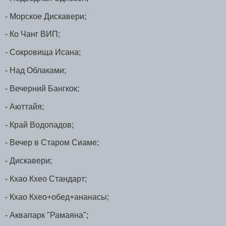
- Морское Дискавери;
- Ко Чанг ВИП;
- Сокровища Исана;
- Над Облаками;
- Вечерний Бангкок;
- Аюттайя;
- Край Водопадов;
- Вечер в Старом Сиаме;
- Дискавери;
- Кхао Кхео Стандарт;
- Кхао Кхео+обед+ананасы;
- Аквапарк "Рамаяна";