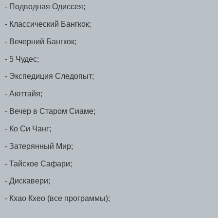
- Подводная Одиссея;
- Классический Бангкок;
- Вечерний Бангкок;
- 5 Чудес;
- Экспедиция Следопыт;
- Аюттайя;
- Вечер в Старом Сиаме;
- Ко Си Чанг;
- Затерянный Мир;
- Тайское Сафари;
- Дискавери;
- Кхао Кхео (все программы);