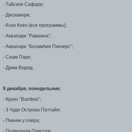
- Тайское Сафари;
- Дискавери;
- Кхао Кхео (все программы);
- Аквапарк "Рамаяна";
- Аквапарк "Коламбия Пикчерс";
- Сиам Парк;
- Дрим Ворлд;
9 декабря, понедельник:
- Круиз "Bamboo";
- 3 Чудо Острова Паттайя;
- Пикник у озера;
- Подводная Одиссея;