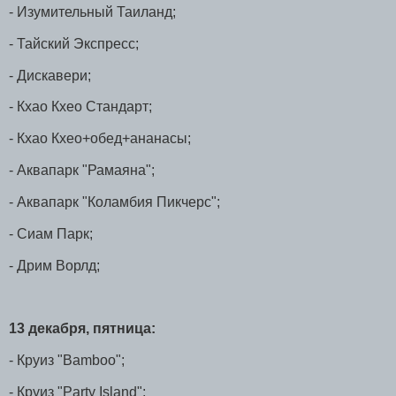
- Изумительный Таиланд;
- Тайский Экспресс;
- Дискавери;
- Кхао Кхео Стандарт;
- Кхао Кхео+обед+ананасы;
- Аквапарк "Рамаяна";
- Аквапарк "Коламбия Пикчерс";
- Сиам Парк;
- Дрим Ворлд;
13 декабря, пятница:
- Круиз "Bamboo";
- Круиз "Party Island";