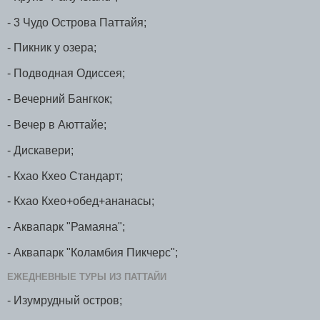
- 3 Чудо Острова Паттайя;
- Пикник у озера;
- Подводная Одиссея;
- Вечерний Бангкок;
- Вечер в Аюттайе;
- Дискавери;
- Кхао Кхео Стандарт;
- Кхао Кхео+обед+ананасы;
- Аквапарк "Рамаяна";
- Аквапарк "Коламбия Пикчерс";
ЕЖЕДНЕВНЫЕ ТУРЫ ИЗ ПАТТАЙИ
- Изумрудный остров;