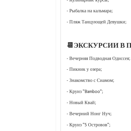
- Кулинарные курсы;
- Рыбалка на кальмара;
- Пляж Танцующей Девушки;
📆ЭКСКУРСИИ В П
- Вечерняя Подводная Одиссея;
- Пикник у озера;
- Знакомство с Сиамом;
- Круиз "Bamboo";
- Новый Квай;
- Вечерний Нонг Нуч;
- Круиз "5 Островов";