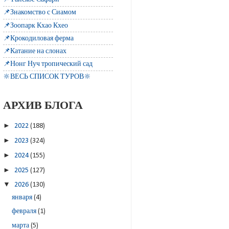
📌Знакомство с Сиамом
📌Зоопарк Кхао Кхео
📌Крокодиловая ферма
📌Катание на слонах
📌Нонг Нуч тропический сад
🔆ВЕСЬ СПИСОК ТУРОВ🔆
АРХИВ БЛОГА
►
2022
(188)
►
2023
(324)
►
2024
(155)
►
2025
(127)
▼
2026
(130)
января
(4)
февраля
(1)
марта
(5)