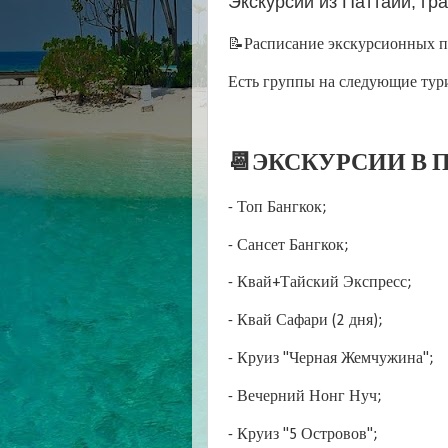
Экскурсии из Паттайи, гр
📝Расписание экскурсионных пр
Есть группы на следующие тур
📆ЭКСКУРСИИ В П
- Топ Бангкок;
- Сансет Бангкок;
- Квай+Тайский Экспресс;
- Квай Сафари (2 дня);
- Круиз "Черная Жемчужина";
- Вечерний Нонг Нуч;
- Круиз "5 Островов";