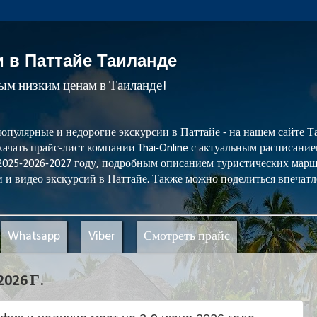
и в Паттайе Таиланде
мым низким ценам в Таиланде!
популярные и недорогие экскурсии в Паттайе - на нашем сайте
ачать прайс-лист компании Thai-Online с актуальным расписани
 2025-2026-2027 году, подробным описанием туристических мар
 и видео экскурсий в Паттайе. Также можно поделиться впечатл
Whatsapp
Viber
Смотреть прайс
26 Г.