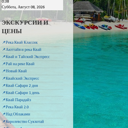
0:38
Суббота, Август 08, 2026
ЭКСКУРСИИ И
ЦЕНЫ
📌Река Квай Классик
📌Аюттайя и река Квай
📌Квай и Тайский Экспресс
📌Рай на реке Квай
📌Новый Квай
📌Квайский Экспресс
📌Квай Сафари 2 дня
📌Квай Сафари 1 день
📌Квай Парадайз
📌Река Квай 2.0
📌Над Облаками
📌Королевство Сукхотай