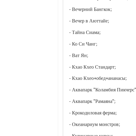
- Вечерний Бангкок;
- Вечер в Аюттайе;
- Тайна Сиама;
- Ко Си Чанг;
- Ват Ян;
- Кхао Кхео Стандарт;
- Кхао Кхео+обед+ананасы;
- Аквапарк "Коламбия Пикчерс
- Аквапарк "Рамаяна";
- Крокодиловая ферма;
- Океанариум монстров;