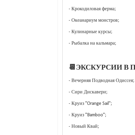
- Крокодиловая ферма;
- Океанариум монстров;
- Кулинарные курсы;
- Рыбалка на кальмара;
📆ЭКСКУРСИИ В П
- Вечерняя Подводная Одиссея;
- Сири Дискавери;
- Круиз "Orange Sail";
- Круиз "Bamboo";
- Новый Квай;