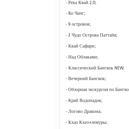
- Река Квай 2.0;
- Ко Чанг;
- 9 островов;
- 3 Чудо Острова Паттайя;
- Квай Сафари;
- Над Облаками;
- Классический Бангкок NEW;
- Вечерний Бангкок;
- Обзорная экскурсия по Бангк
- Край Водопадов;
- Логово Дракона;
- Кхао Кхео+лемуры;