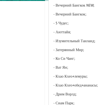
- Вечерний Бангкок NEW;
- Вечерний Бангкок;
- 5 Чудес;
- Аюттайя;
- Изумительный Таиланд;
- Затерянный Мир;
- Ко Си Чанг;
- Ват Ян;
- Кхао Кхео+лемуры;
- Кхао Кхео+обед+ананасы;
- Дрим Ворлд;
- Сиам Парк;