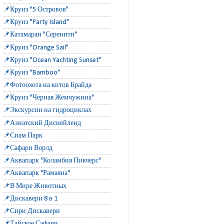
📌Круиз "5 Островов"
📌Круиз "Party Island"
📌Катамаран "Серенити"
📌Круиз "Orange Sail"
📌Круиз "Ocean Yachting Sunset"
📌Круиз "Bamboo"
📌Фотоохота на китов Брайда
📌Круиз "Черная Жемчужина"
📌Экскурсии на гидроциклах
📌Азиатский Диснейленд
📌Сиам Парк
📌Сафари Ворлд
📌Аквапарк "Коламбия Пикчерс"
📌Аквапарк "Рамаяна"
📌В Мире Животных
📌Дискавери 8 в 1
📌Сири Дискавери
📌Тайское Сафари