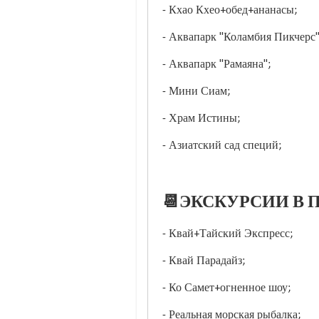
- Кхао Кхео+обед+ананасы;
- Аквапарк "Коламбия Пикчерс
- Аквапарк "Рамаяна";
- Мини Сиам;
- Храм Истины;
- Азиатский сад специй;
📆ЭКСКУРСИИ В П
- Квай+Тайский Экспресс;
- Квай Парадайз;
- Ко Самет+огненное шоу;
- Реальная морская рыбалка;