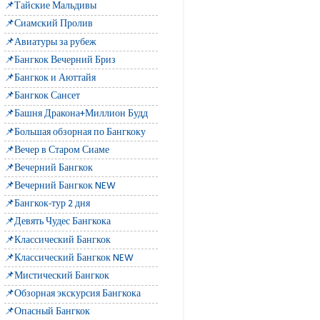
📌Тайские Мальдивы
📌Сиамский Пролив
📌Авиатуры за рубеж
📌Бангкок Вечерний Бриз
📌Бангкок и Аюттайя
📌Бангкок Сансет
📌Башня Дракона+Миллион Будд
📌Большая обзорная по Бангкоку
📌Вечер в Старом Сиаме
📌Вечерний Бангкок
📌Вечерний Бангкок NEW
📌Бангкок-тур 2 дня
📌Девять Чудес Бангкока
📌Классический Бангкок
📌Классический Бангкок NEW
📌Мистический Бангкок
📌Обзорная экскурсия Бангкока
📌Опасный Бангкок