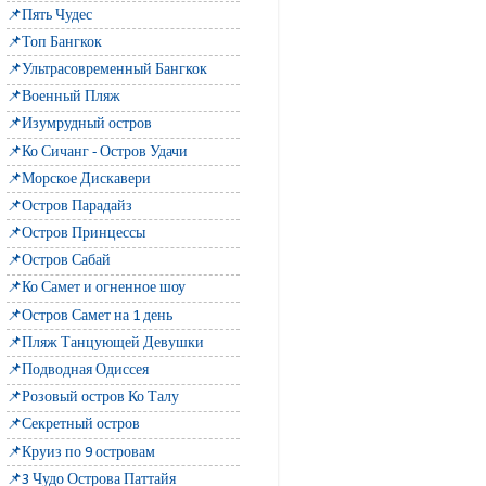
📌Пять Чудес
📌Топ Бангкок
📌Ультрасовременный Бангкок
📌Военный Пляж
📌Изумрудный остров
📌Ко Сичанг - Остров Удачи
📌Морское Дискавери
📌Остров Парадайз
📌Остров Принцессы
📌Остров Сабай
📌Ко Самет и огненное шоу
📌Остров Самет на 1 день
📌Пляж Танцующей Девушки
📌Подводная Одиссея
📌Розовый остров Ко Талу
📌Секретный остров
📌Круиз по 9 островам
📌3 Чудо Острова Паттайя