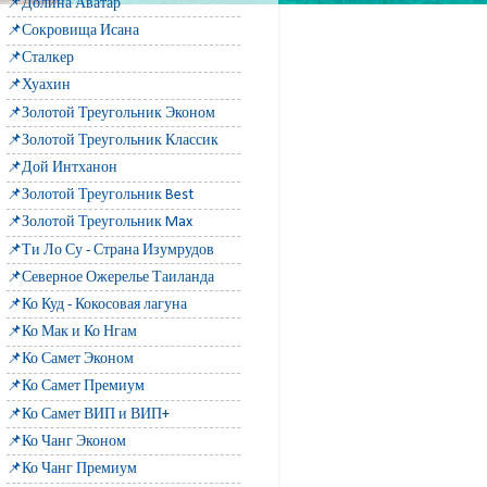
📌Долина Аватар
📌Сокровища Исана
📌Сталкер
📌Хуахин
📌Золотой Треугольник Эконом
📌Золотой Треугольник Классик
📌Дой Интханон
📌Золотой Треугольник Best
📌Золотой Треугольник Max
📌Ти Ло Су - Страна Изумрудов
📌Северное Ожерелье Таиланда
📌Ко Куд - Кокосовая лагуна
📌Ко Мак и Ко Нгам
📌Ко Самет Эконом
📌Ко Самет Премиум
📌Ко Самет ВИП и ВИП+
📌Ко Чанг Эконом
📌Ко Чанг Премиум