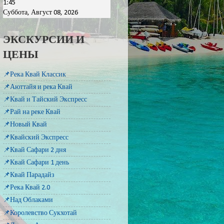
1:45
Суббота, Август 08, 2026
ЭКСКУРСИИ И
ЦЕНЫ
📌Река Квай Классик
📌Аюттайя и река Квай
📌Квай и Тайский Экспресс
📌Рай на реке Квай
📌Новый Квай
📌Квайский Экспресс
📌Квай Сафари 2 дня
📌Квай Сафари 1 день
📌Квай Парадайз
📌Река Квай 2.0
📌Над Облаками
📌Королевство Сукхотай