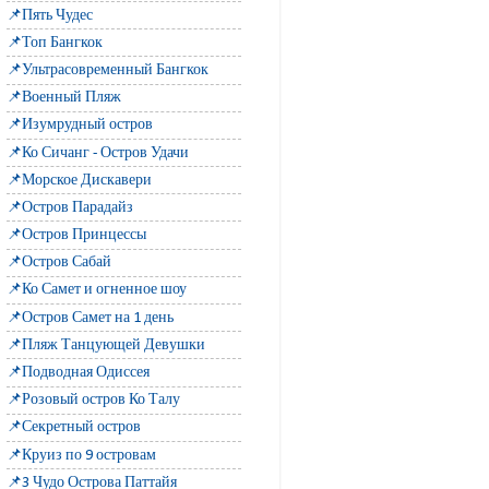
📌Пять Чудес
📌Топ Бангкок
📌Ультрасовременный Бангкок
📌Военный Пляж
📌Изумрудный остров
📌Ко Сичанг - Остров Удачи
📌Морское Дискавери
📌Остров Парадайз
📌Остров Принцессы
📌Остров Сабай
📌Ко Самет и огненное шоу
📌Остров Самет на 1 день
📌Пляж Танцующей Девушки
📌Подводная Одиссея
📌Розовый остров Ко Талу
📌Секретный остров
📌Круиз по 9 островам
📌3 Чудо Острова Паттайя