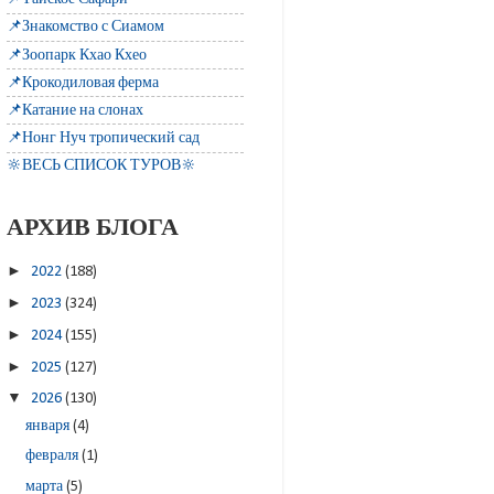
📌Знакомство с Сиамом
📌Зоопарк Кхао Кхео
📌Крокодиловая ферма
📌Катание на слонах
📌Нонг Нуч тропический сад
🔆ВЕСЬ СПИСОК ТУРОВ🔆
АРХИВ БЛОГА
►
2022
(188)
►
2023
(324)
►
2024
(155)
►
2025
(127)
▼
2026
(130)
января
(4)
февраля
(1)
марта
(5)