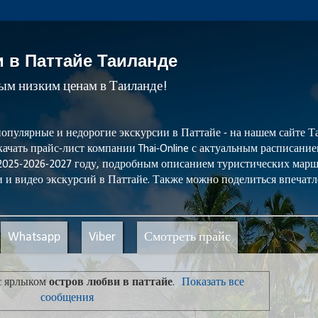
и в Паттайе Таиланде
мым низким ценам в Таиланде!
популярные и недорогие экскурсии в Паттайе - на нашем сайте
ачать прайс-лист компании Thai-Online с актуальным расписани
 2025-2026-2027 году, подробным описанием туристических мар
 и видео экскурсий в Паттайе. Также можно поделиться впечатл
Whatsapp
Viber
Смотреть прайс
с ярлыком
остров любви в паттайе
.
Показать все
сообщения