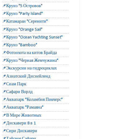
📌Круиз "5 Островов"
📌Круиз "Party Island"
📌Катамаран "Серенити"
📌Круиз "Orange Sail"
📌Круиз "Ocean Yachting Sunset"
📌Круиз "Bamboo"
📌Фотоохота на китов Брайда
📌Круиз "Черная Жемчужина"
📌Экскурсии на гидроциклах
📌Азиатский Диснейленд
📌Сиам Парк
📌Сафари Ворлд
📌Аквапарк "Коламбия Пикчерс"
📌Аквапарк "Рамаяна"
📌В Мире Животных
📌Дискавери 8 в 1
📌Сири Дискавери
📌Тайское Сафари