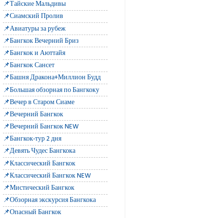
📌Тайские Мальдивы
📌Сиамский Пролив
📌Авиатуры за рубеж
📌Бангкок Вечерний Бриз
📌Бангкок и Аюттайя
📌Бангкок Сансет
📌Башня Дракона+Миллион Будд
📌Большая обзорная по Бангкоку
📌Вечер в Старом Сиаме
📌Вечерний Бангкок
📌Вечерний Бангкок NEW
📌Бангкок-тур 2 дня
📌Девять Чудес Бангкока
📌Классический Бангкок
📌Классический Бангкок NEW
📌Мистический Бангкок
📌Обзорная экскурсия Бангкока
📌Опасный Бангкок