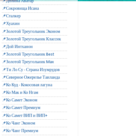
📌Долина Аватар
📌Сокровища Исана
📌Сталкер
📌Хуахин
📌Золотой Треугольник Эконом
📌Золотой Треугольник Классик
📌Дой Интханон
📌Золотой Треугольник Best
📌Золотой Треугольник Max
📌Ти Ло Су - Страна Изумрудов
📌Северное Ожерелье Таиланда
📌Ко Куд - Кокосовая лагуна
📌Ко Мак и Ко Нгам
📌Ко Самет Эконом
📌Ко Самет Премиум
📌Ко Самет ВИП и ВИП+
📌Ко Чанг Эконом
📌Ко Чанг Премиум