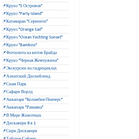
📌Круиз "5 Островов"
📌Круиз "Party Island"
📌Катамаран "Серенити"
📌Круиз "Orange Sail"
📌Круиз "Ocean Yachting Sunset"
📌Круиз "Bamboo"
📌Фотоохота на китов Брайда
📌Круиз "Черная Жемчужина"
📌Экскурсии на гидроциклах
📌Азиатский Диснейленд
📌Сиам Парк
📌Сафари Ворлд
📌Аквапарк "Коламбия Пикчерс"
📌Аквапарк "Рамаяна"
📌В Мире Животных
📌Дискавери 8 в 1
📌Сири Дискавери
📌Тайское Сафари