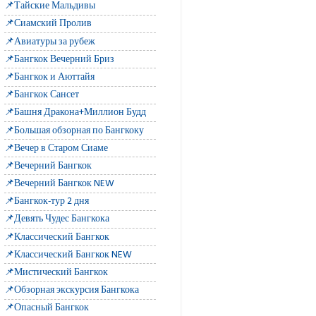
📌Тайские Мальдивы
📌Сиамский Пролив
📌Авиатуры за рубеж
📌Бангкок Вечерний Бриз
📌Бангкок и Аюттайя
📌Бангкок Сансет
📌Башня Дракона+Миллион Будд
📌Большая обзорная по Бангкоку
📌Вечер в Старом Сиаме
📌Вечерний Бангкок
📌Вечерний Бангкок NEW
📌Бангкок-тур 2 дня
📌Девять Чудес Бангкока
📌Классический Бангкок
📌Классический Бангкок NEW
📌Мистический Бангкок
📌Обзорная экскурсия Бангкока
📌Опасный Бангкок