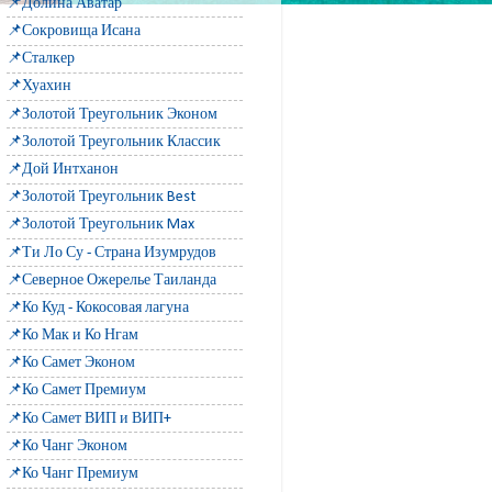
📌Долина Аватар
📌Сокровища Исана
📌Сталкер
📌Хуахин
📌Золотой Треугольник Эконом
📌Золотой Треугольник Классик
📌Дой Интханон
📌Золотой Треугольник Best
📌Золотой Треугольник Max
📌Ти Ло Су - Страна Изумрудов
📌Северное Ожерелье Таиланда
📌Ко Куд - Кокосовая лагуна
📌Ко Мак и Ко Нгам
📌Ко Самет Эконом
📌Ко Самет Премиум
📌Ко Самет ВИП и ВИП+
📌Ко Чанг Эконом
📌Ко Чанг Премиум