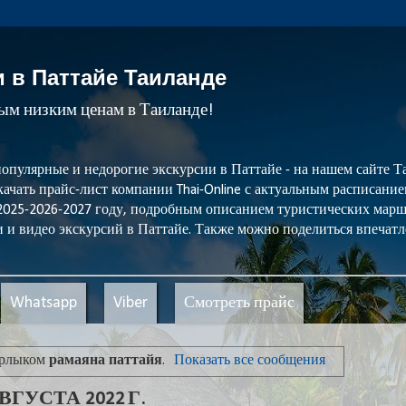
и в Паттайе Таиланде
мым низким ценам в Таиланде!
популярные и недорогие экскурсии в Паттайе - на нашем сайте
ачать прайс-лист компании Thai-Online с актуальным расписани
 2025-2026-2027 году, подробным описанием туристических мар
 и видео экскурсий в Паттайе. Также можно поделиться впечатл
Whatsapp
Viber
Смотреть прайс
ярлыком
рамаяна паттайя
.
Показать все сообщения
ГУСТА 2022 Г.