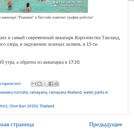
аквапарк "Рамаяна" в Паттайе изменит график работы!
ших и самый современный аквапарк Королевства Таиланд,
го озера, в окружении зеленых холмов, в 15-ти
 утра, а обратно из аквапарка в 17:30.
тариев нет:
рамаяна паттайя
,
ramayana
,
ramayana thailand
,
water parks in
rict, Chon Buri 20150, Thailand
вная страница
Предыдущие