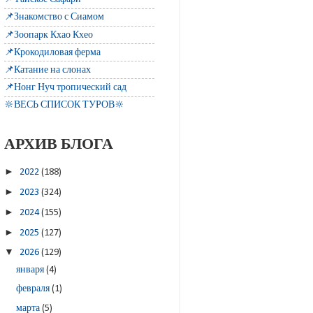
📌Знакомство с Сиамом
📌Зоопарк Кхао Кхео
📌Крокодиловая ферма
📌Катание на слонах
📌Нонг Нуч тропический сад
🔆ВЕСЬ СПИСОК ТУРОВ🔆
АРХИВ БЛОГА
►
2022
(188)
►
2023
(324)
►
2024
(155)
►
2025
(127)
▼
2026
(129)
января
(4)
февраля
(1)
марта
(5)