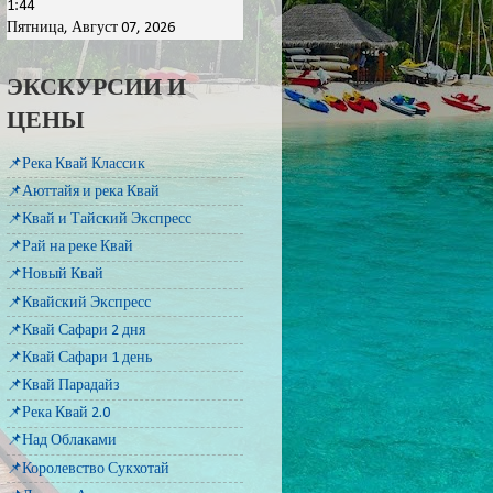
1:44
Пятница, Август 07, 2026
ЭКСКУРСИИ И
ЦЕНЫ
📌Река Квай Классик
📌Аюттайя и река Квай
📌Квай и Тайский Экспресс
📌Рай на реке Квай
📌Новый Квай
📌Квайский Экспресс
📌Квай Сафари 2 дня
📌Квай Сафари 1 день
📌Квай Парадайз
📌Река Квай 2.0
📌Над Облаками
📌Королевство Сукхотай