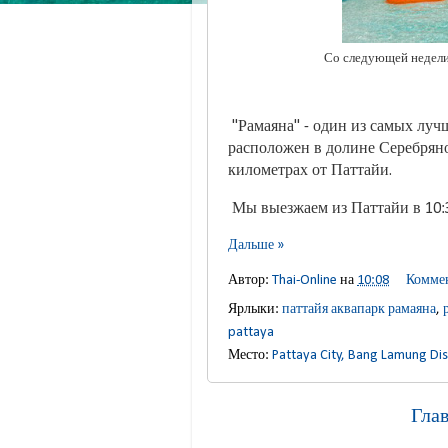
Со следующей недели 
"Рамаяна" - один из самых луч
расположен в долине Серебряно
километрах от Паттайи.
Мы выезжаем из Паттайи в 10:30
Дальше »
Автор:
Thai-Online
на
10:08
Коммен
Ярлыки:
паттайя аквапарк рамаяна
,
pattaya
Место:
Pattaya City, Bang Lamung Dist
Гла