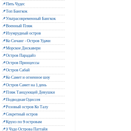
📌Пять Чудес
📌Топ Бангкок
📌Ультрасовременный Бангкок
📌Военный Пляж
📌Изумрудный остров
📌Ко Сичанг - Остров Удачи
📌Морское Дискавери
📌Остров Парадайз
📌Остров Принцессы
📌Остров Сабай
📌Ко Самет и огненное шоу
📌Остров Самет на 1 день
📌Пляж Танцующей Девушки
📌Подводная Одиссея
📌Розовый остров Ко Талу
📌Секретный остров
📌Круиз по 9 островам
📌3 Чудо Острова Паттайя