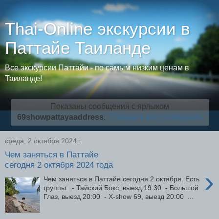
Thai-Online экскурсии в
Паттайе Таиланде
Все экскурсии Паттайи - по самым низким ценам в
Таиланде!
Показаны сообщения с ярлыком
69showpattayaaddress
.
Показать все сообщения
среда, 2 октября 2024 г.
Чем заняться в Паттайе
сегодня 2 октября 2024 года
›
Чем заняться в Паттайе сегодня 2 октября. Есть
группы: - Тайский Бокс, выезд 19:30 - Большой
Глаз, выезд 20:00 - X-show 69, выезд 20:00 ...