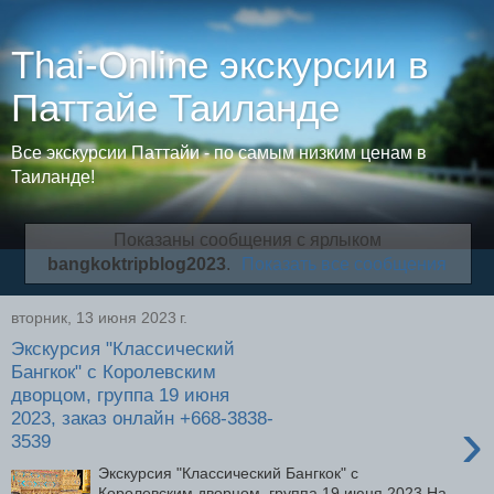
Thai-Online экскурсии в
Паттайе Таиланде
Все экскурсии Паттайи - по самым низким ценам в
Таиланде!
Показаны сообщения с ярлыком
bangkoktripblog2023
.
Показать все сообщения
вторник, 13 июня 2023 г.
Экскурсия "Классический
Бангкок" с Королевским
дворцом, группа 19 июня
2023, заказ онлайн +668-3838-
›
3539
Экскурсия "Классический Бангкок" с
Королевским дворцом, группа 19 июня 2023 На