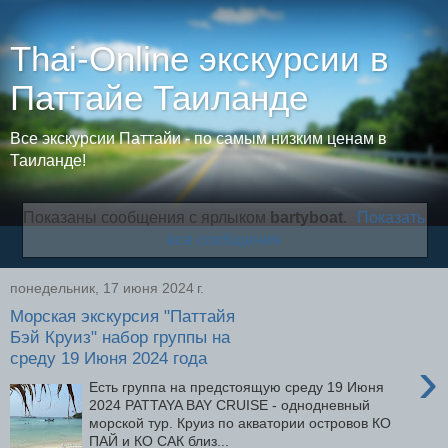
Thai-Online экскурсии в
Паттайе Таиланде
Все экскурсии Паттайи - по самым низким ценам в
Таиланде!
Показаны сообщения с ярлыком
bartyboat
.
Показать
все сообщения
понедельник, 17 июня 2024 г.
Морская экскурсия "Паттайя
Бэй Круиз" набор группы на
среду 19 Июня 2024 года
›
Есть группа на предстоящую среду 19 Июня
2024 PATTAYA BAY CRUISE - однодневный
морской тур. Круиз по акватории островов КО
ПАЙ и КО САК близ...