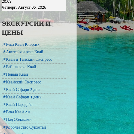
20:08
Четверг, Август 06, 2026
ЭКСКУРСИИ И
ЦЕНЫ
📌Река Квай Классик
📌Аюттайя и река Квай
📌Квай и Тайский Экспресс
📌Рай на реке Квай
📌Новый Квай
📌Квайский Экспресс
📌Квай Сафари 2 дня
📌Квай Сафари 1 день
📌Квай Парадайз
📌Река Квай 2.0
📌Над Облаками
📌Королевство Сукхотай