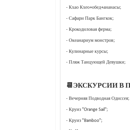
- Кхао Кхео+обед+ананасы;
- Сафари Парк Бангкок;
- Крокодиловая ферма;
- Океанариум монстров;
- Кулинарные курсы;
- Пляж Танцующей Девушки;
📆ЭКСКУРСИИ В П
- Вечерняя Подводная Одиссея;
- Круиз "Orange Sail";
- Круиз "Bamboo";