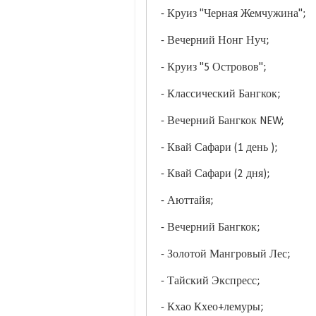
- Круиз "Черная Жемчужина";
- Вечерний Нонг Нуч;
- Круиз "5 Островов";
- Классический Бангкок;
- Вечерний Бангкок NEW;
- Квай Сафари (1 день );
- Квай Сафари (2 дня);
- Аюттайя;
- Вечерний Бангкок;
- Золотой Мангровый Лес;
- Тайский Экспресс;
- Кхао Кхео+лемуры;