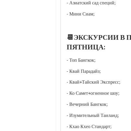
- Азиатский сад специй;
- Мини Сиам;
📆ЭКСКУРСИИ В П
ПЯТНИЦА:
- Топ Бангкок;
- Квай Парадайз;
- Квай+Тайский Экспресс;
- Ко Самет+огненное шоу;
- Вечерний Бангкок;
- Изумительный Таиланд;
- Кхао Кхео Стандарт;