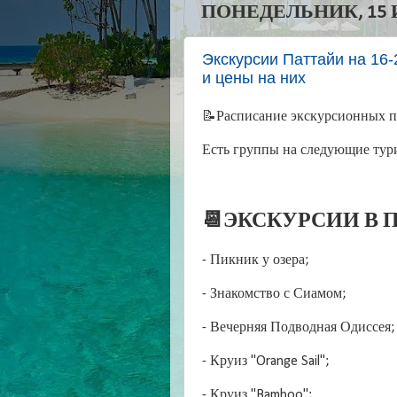
ПОНЕДЕЛЬНИК, 15 И
Экскурсии Паттайи на 16-
и цены на них
📝Расписание экскурсионных п
Есть группы на следующие тур
📆ЭКСКУРСИИ В П
- Пикник у озера;
- Знакомство с Сиамом;
- Вечерняя Подводная Одиссея;
- Круиз "Orange Sail";
- Круиз "Bamboo";