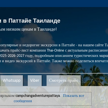
и в Паттайе Таиланде
мым низким ценам в Таиланде!
популярные и недорогие экскурсии в Паттайе - на нашем сайте
ачать прайс-лист компании Thai-Online с актуальным расписани
 2025-2026-2027 году, подробным описанием туристических мар
 и видео экскурсий в Паттайе. Также можно поделиться впечатл
Whatsapp
Viber
Смотреть прайс
 ярлыком
campchangadventurepattaya
.
Показать все
сообщения