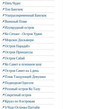
📌Пять Чудес
📌Топ Бангкок
📌Ультрасовременный Бангкок
📌Военный Пляж
📌Изумрудный остров
📌Ко Сичанг - Остров Удачи
📌Морское Дискавери
📌Остров Парадайз
📌Остров Принцессы
📌Остров Сабай
📌Ко Самет и огненное шоу
📌Остров Самет на 1 день
📌Пляж Танцующей Девушки
📌Подводная Одиссея
📌Розовый остров Ко Талу
📌Секретный остров
📌Круиз по 9 островам
📌3 Чудо Острова Паттайя