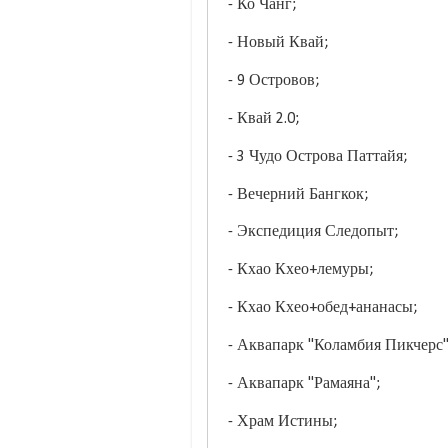
- Ко Чанг;
- Новый Квай;
- 9 Островов;
- Квай 2.0;
- 3 Чудо Острова Паттайя;
- Вечерний Бангкок;
- Экспедиция Следопыт;
- Кхао Кхео+лемуры;
- Кхао Кхео+обед+ананасы;
- Аквапарк "Коламбия Пикчерс
- Аквапарк "Рамаяна";
- Храм Истины;