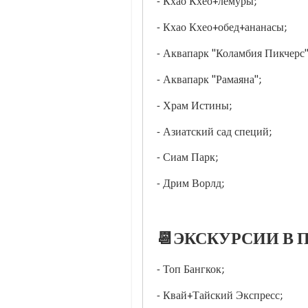
- Кхао Кхео+лемуры;
- Кхао Кхео+обед+ананасы;
- Аквапарк "Коламбия Пикчерс
- Аквапарк "Рамаяна";
- Храм Истины;
- Азиатский сад специй;
- Сиам Парк;
- Дрим Ворлд;
📆ЭКСКУРСИИ В П
- Топ Бангкок;
- Квай+Тайский Экспресс;