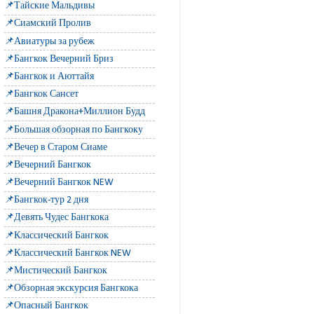
📌Тайские Мальдивы
📌Сиамский Пролив
📌Авиатуры за рубеж
📌Бангкок Вечерний Бриз
📌Бангкок и Аюттайя
📌Бангкок Сансет
📌Башня Дракона+Миллион Будд
📌Большая обзорная по Бангкоку
📌Вечер в Старом Сиаме
📌Вечерний Бангкок
📌Вечерний Бангкок NEW
📌Бангкок-тур 2 дня
📌Девять Чудес Бангкока
📌Классический Бангкок
📌Классический Бангкок NEW
📌Мистический Бангкок
📌Обзорная экскурсия Бангкока
📌Опасный Бангкок