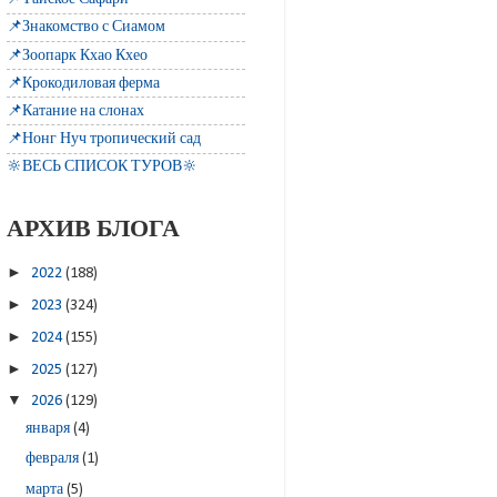
📌Знакомство с Сиамом
📌Зоопарк Кхао Кхео
📌Крокодиловая ферма
📌Катание на слонах
📌Нонг Нуч тропический сад
🔆ВЕСЬ СПИСОК ТУРОВ🔆
АРХИВ БЛОГА
►
2022
(188)
►
2023
(324)
►
2024
(155)
►
2025
(127)
▼
2026
(129)
января
(4)
февраля
(1)
марта
(5)