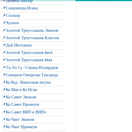
📌Долина Аватар
📌Сокровища Исана
📌Сталкер
📌Хуахин
📌Золотой Треугольник Эконом
📌Золотой Треугольник Классик
📌Дой Интханон
📌Золотой Треугольник Best
📌Золотой Треугольник Max
📌Ти Ло Су - Страна Изумрудов
📌Северное Ожерелье Таиланда
📌Ко Куд - Кокосовая лагуна
📌Ко Мак и Ко Нгам
📌Ко Самет Эконом
📌Ко Самет Премиум
📌Ко Самет ВИП и ВИП+
📌Ко Чанг Эконом
📌Ко Чанг Премиум