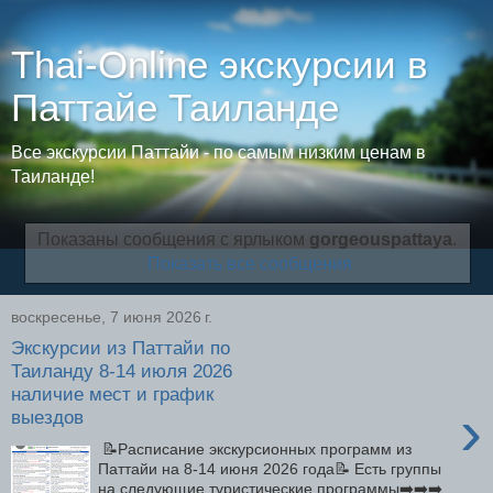
Thai-Online экскурсии в
Паттайе Таиланде
Все экскурсии Паттайи - по самым низким ценам в
Таиланде!
Показаны сообщения с ярлыком
gorgeouspattaya
.
Показать все сообщения
воскресенье, 7 июня 2026 г.
Экскурсии из Паттайи по
Таиланду 8-14 июля 2026
наличие мест и график
›
выездов
📝Расписание экскурсионных программ из
Паттайи на 8-14 июня 2026 года📝 Есть группы
на следующие туристические программы➡️➡️➡️