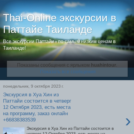
Thai-Online экскурсии в
Паттайе Таиланде
Все экскурсии Паттайи - по самым низким ценам в
Таиланде!
Показаны сообщения с ярлыком
huahintour
.
Показать все сообщения
понедельник, 9 октября 2023 г.
Экскурсия в Хуа Хин из
Паттайи состоится в четверг
12 Октября 2023, есть места
на программу, заказ онлайн
›
+66838383539
Экскурсия в Хуа Хин из Паттайи состоится в
четверг 12 Октября 2023, есть места на