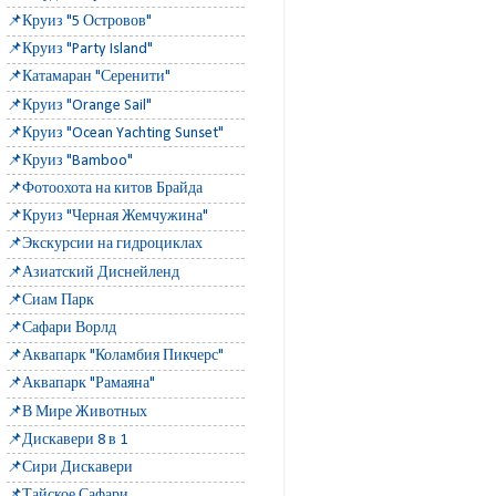
📌Круиз "5 Островов"
📌Круиз "Party Island"
📌Катамаран "Серенити"
📌Круиз "Orange Sail"
📌Круиз "Ocean Yachting Sunset"
📌Круиз "Bamboo"
📌Фотоохота на китов Брайда
📌Круиз "Черная Жемчужина"
📌Экскурсии на гидроциклах
📌Азиатский Диснейленд
📌Сиам Парк
📌Сафари Ворлд
📌Аквапарк "Коламбия Пикчерс"
📌Аквапарк "Рамаяна"
📌В Мире Животных
📌Дискавери 8 в 1
📌Сири Дискавери
📌Тайское Сафари