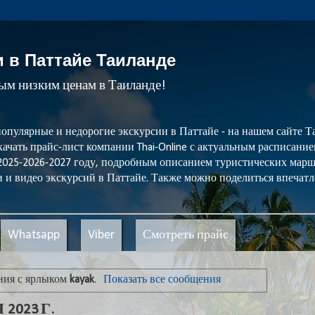
и в Паттайе Таиланде
мым низким ценам в Таиланде!
популярные и недорогие экскурсии в Паттайе - на нашем сайте
ачать прайс-лист компании Thai-Online с актуальным расписани
 2025-2026-2027 году, подробным описанием туристических мар
 и видео экскурсий в Паттайе. Также можно поделиться впечатл
Whatsapp
Viber
Смотреть прайс
ния с ярлыком
kayak
.
Показать все сообщения
2023 Г.