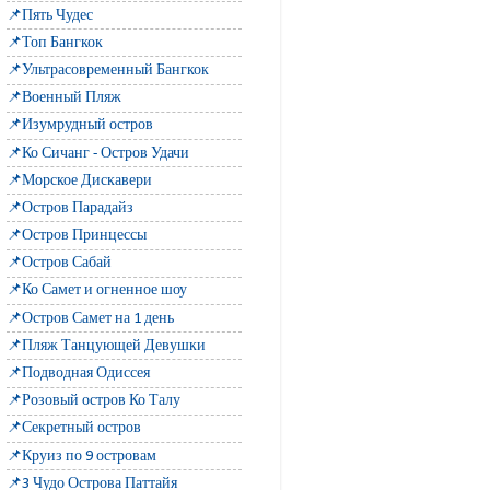
📌Пять Чудес
📌Топ Бангкок
📌Ультрасовременный Бангкок
📌Военный Пляж
📌Изумрудный остров
📌Ко Сичанг - Остров Удачи
📌Морское Дискавери
📌Остров Парадайз
📌Остров Принцессы
📌Остров Сабай
📌Ко Самет и огненное шоу
📌Остров Самет на 1 день
📌Пляж Танцующей Девушки
📌Подводная Одиссея
📌Розовый остров Ко Талу
📌Секретный остров
📌Круиз по 9 островам
📌3 Чудо Острова Паттайя