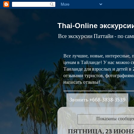
Thai-Online экскурси
Все экскурсии Паттайи - по са
Все лучшие, новые, интересные, 
ценам в Тайланде! У нас можно ск
Таиланде для взрослых и детей в
отзывами туристов, фотографиями
написать отзывы!
Звонить +668-3838-3539
Показаны сообще
ПЯТНИЦА, 23 ИЮНЯ 