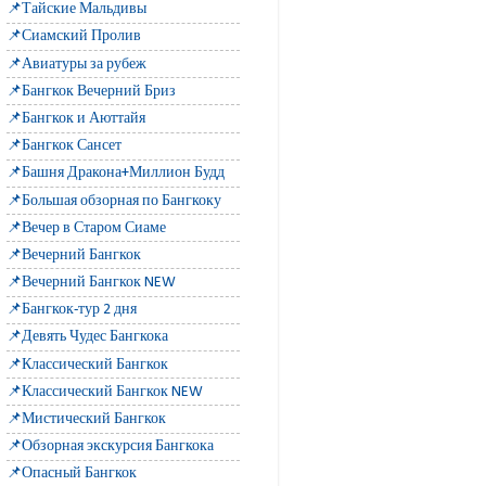
📌Тайские Мальдивы
📌Сиамский Пролив
📌Авиатуры за рубеж
📌Бангкок Вечерний Бриз
📌Бангкок и Аюттайя
📌Бангкок Сансет
📌Башня Дракона+Миллион Будд
📌Большая обзорная по Бангкоку
📌Вечер в Старом Сиаме
📌Вечерний Бангкок
📌Вечерний Бангкок NEW
📌Бангкок-тур 2 дня
📌Девять Чудес Бангкока
📌Классический Бангкок
📌Классический Бангкок NEW
📌Мистический Бангкок
📌Обзорная экскурсия Бангкока
📌Опасный Бангкок