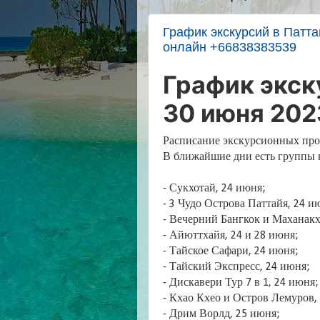
График экскурсий в Патта
онлайн +66838383539
График экск
30 июня 202
Расписание экскурсионных прог
В ближайшие дни есть группы 
- Сукхотай, 24 июня;
- 3 Чудо Острова Паттайя, 24 и
- Вечерний Бангкок и Маханакхо
- Айюттхайя, 24 и 28 июня;
- Тайское Сафари, 24 июня;
- Тайский Экспресс, 24 июня;
- Дискавери Тур 7 в 1, 24 июня
- Кхао Кхео и Остров Лемуров, 
- Дрим Ворлд, 25 июня;