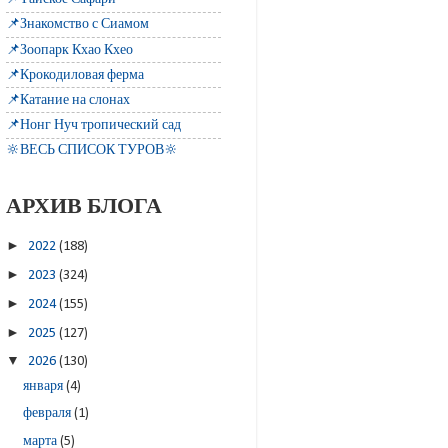
📌Знакомство с Сиамом
📌Зоопарк Кхао Кхео
📌Крокодиловая ферма
📌Катание на слонах
📌Нонг Нуч тропический сад
🔆ВЕСЬ СПИСОК ТУРОВ🔆
АРХИВ БЛОГА
►
2022
(188)
►
2023
(324)
►
2024
(155)
►
2025
(127)
▼
2026
(130)
января
(4)
февраля
(1)
марта
(5)