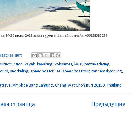
на 24-30 июня 2023 заказ туров в Паттайя онлайн +66838383539
тариев нет:
uriexcursion
,
kayak
,
kayaking
,
kohsamet
,
kwai
,
pattayadiving
,
tours
,
snorkeling
,
speedboatcruise
,
speedboattour
,
tandemskydiving
,
attaya, Amphoe Bang Lamung, Chang Wat Chon Buri 20150, Thailand
вная страница
Предыдущие