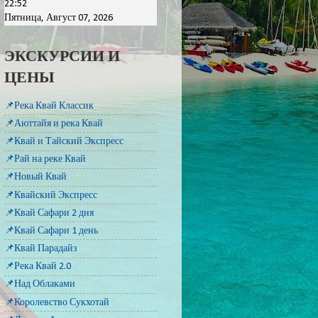
22:52
Пятница, Август 07, 2026
ЭКСКУРСИИ И
ЦЕНЫ
📌Река Квай Классик
📌Аюттайя и река Квай
📌Квай и Тайский Экспресс
📌Рай на реке Квай
📌Новый Квай
📌Квайский Экспресс
📌Квай Сафари 2 дня
📌Квай Сафари 1 день
📌Квай Парадайз
📌Река Квай 2.0
📌Над Облаками
📌Королевство Сукхотай