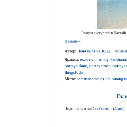
График экскурсий в Паттайе 
Дальше »
Автор:
Thai-Online
на
10:33
Коммен
Ярлыки:
excursion
,
fishing
,
kanchanab
pattayaisland
,
pattayatodo
,
pattaya
thingstodo
Место:
Jomtiensaineung Rd, Muang P
Гла
Подписаться на:
Сообщения (Atom)