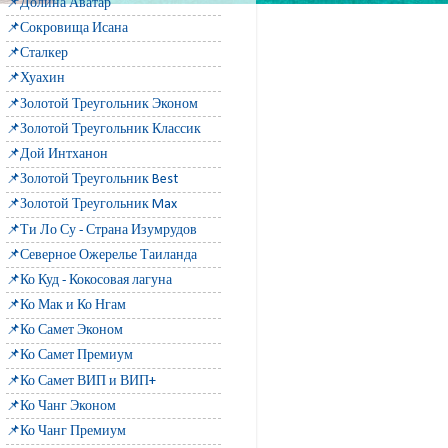
📌Долина Аватар
📌Сокровища Исана
📌Сталкер
📌Хуахин
📌Золотой Треугольник Эконом
📌Золотой Треугольник Классик
📌Дой Интханон
📌Золотой Треугольник Best
📌Золотой Треугольник Max
📌Ти Ло Су - Страна Изумрудов
📌Северное Ожерелье Таиланда
📌Ко Куд - Кокосовая лагуна
📌Ко Мак и Ко Нгам
📌Ко Самет Эконом
📌Ко Самет Премиум
📌Ко Самет ВИП и ВИП+
📌Ко Чанг Эконом
📌Ко Чанг Премиум