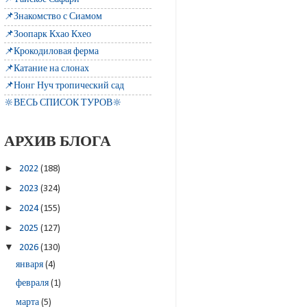
📌Знакомство с Сиамом
📌Зоопарк Кхао Кхео
📌Крокодиловая ферма
📌Катание на слонах
📌Нонг Нуч тропический сад
🔆ВЕСЬ СПИСОК ТУРОВ🔆
АРХИВ БЛОГА
►
2022
(188)
►
2023
(324)
►
2024
(155)
►
2025
(127)
▼
2026
(130)
января
(4)
февраля
(1)
марта
(5)