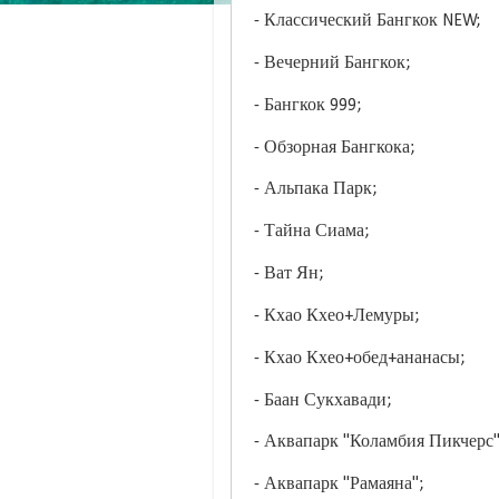
- Классический Бангкок NEW;
- Вечерний Бангкок;
- Бангкок 999;
- Обзорная Бангкока;
- Альпака Парк;
- Тайна Сиама;
- Ват Ян;
- Кхао Кхео+Лемуры;
- Кхао Кхео+обед+ананасы;
- Баан Сукхавади;
- Аквапарк "Коламбия Пикчерс
- Аквапарк "Рамаяна";