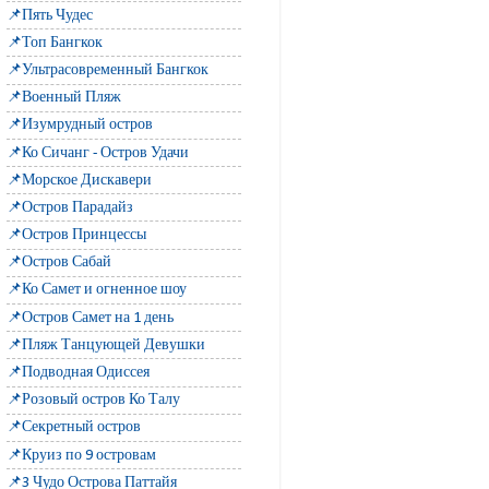
📌Пять Чудес
📌Топ Бангкок
📌Ультрасовременный Бангкок
📌Военный Пляж
📌Изумрудный остров
📌Ко Сичанг - Остров Удачи
📌Морское Дискавери
📌Остров Парадайз
📌Остров Принцессы
📌Остров Сабай
📌Ко Самет и огненное шоу
📌Остров Самет на 1 день
📌Пляж Танцующей Девушки
📌Подводная Одиссея
📌Розовый остров Ко Талу
📌Секретный остров
📌Круиз по 9 островам
📌3 Чудо Острова Паттайя