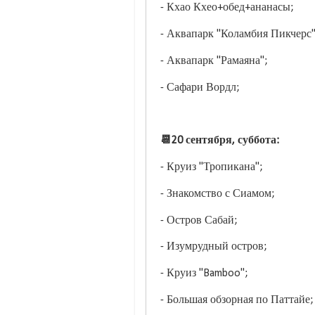
- Кхао Кхео+обед+ананасы;
- Аквапарк "Коламбия Пикчерс
- Аквапарк "Рамаяна";
- Сафари Вордл;
📆20 сентября, суббота:
- Круиз "Тропикана";
- Знакомство с Сиамом;
- Остров Сабай;
- Изумрудный остров;
- Круиз "Bamboo";
- Большая обзорная по Паттайе;