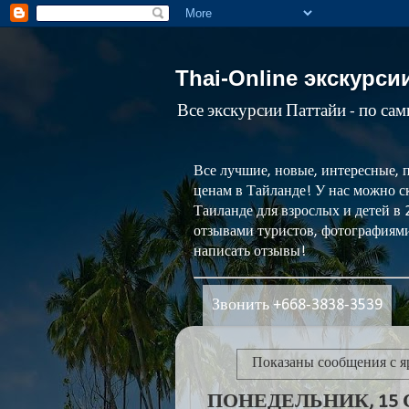
Thai-Online экскурси
Все экскурсии Паттайи - по са
Все лучшие, новые, интересные, 
ценам в Тайланде! У нас можно ск
Таиланде для взрослых и детей в
отзывами туристов, фотографиями
написать отзывы!
Звонить +668-3838-3539
Показаны сообщения с 
ПОНЕДЕЛЬНИК, 15 С