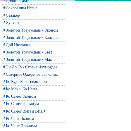
📌Долина Аватар
📌Сокровища Исана
📌Сталкер
📌Хуахин
📌Золотой Треугольник Эконом
📌Золотой Треугольник Классик
📌Дой Интханон
📌Золотой Треугольник Best
📌Золотой Треугольник Max
📌Ти Ло Су - Страна Изумрудов
📌Северное Ожерелье Таиланда
📌Ко Куд - Кокосовая лагуна
📌Ко Мак и Ко Нгам
📌Ко Самет Эконом
📌Ко Самет Премиум
📌Ко Самет ВИП и ВИП+
📌Ко Чанг Эконом
📌Ко Чанг Премиум