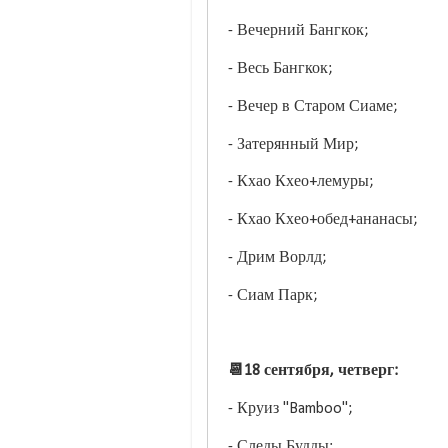
- Вечерний Бангкок;
- Весь Бангкок;
- Вечер в Старом Сиаме;
- Затерянный Мир;
- Кхао Кхео+лемуры;
- Кхао Кхео+обед+ананасы;
- Дрим Ворлд;
- Сиам Парк;
📆18 сентября, четверг:
- Круиз "Bamboo";
- Следы Будды;