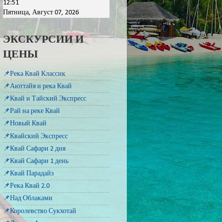
12:51
Пятница, Август 07, 2026
ЭКСКУРСИИ И
ЦЕНЫ
📌Река Квай Классик
📌Аюттайя и река Квай
📌Квай и Тайский Экспресс
📌Рай на реке Квай
📌Новый Квай
📌Квайский Экспресс
📌Квай Сафари 2 дня
📌Квай Сафари 1 день
📌Квай Парадайз
📌Река Квай 2.0
📌Над Облаками
📌Королевство Сукхотай