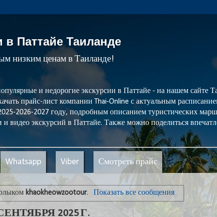
и в Паттайе Таиланде
мым низким ценам в Таиланде!
популярные и недорогие экскурсии в Паттайе - на нашем сайте
ачать прайс-лист компании Thai-Online с актуальным расписани
 2025-2026-2027 году, подробным описанием туристических мар
 и видео экскурсий в Паттайе. Также можно поделиться впечатл
Whatsapp
Viber
Смотреть прайс
ярлыком
khaokheowzootour
.
Показать все сообщения
ЕНТЯБРЯ 2025 Г.