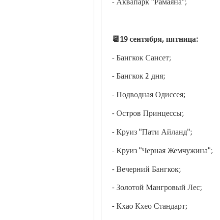
- Аквапарк "Рамаяна";
📆19 сентября, пятница:
- Бангкок Сансет;
- Бангкок 2 дня;
- Подводная Одиссея;
- Остров Принцессы;
- Круиз "Пати Айланд";
- Круиз "Черная Жемчужина";
- Вечерний Бангкок;
- Золотой Мангровый Лес;
- Кхао Кхео Стандарт;