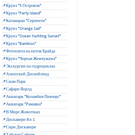
📌Круиз "5 Островов"
📌Круиз "Party Island"
📌Катамаран "Серенити"
📌Круиз "Orange Sail"
📌Круиз "Ocean Yachting Sunset"
📌Круиз "Bamboo"
📌Фотоохота на китов Брайда
📌Круиз "Черная Жемчужина"
📌Экскурсии на гидроциклах
📌Азиатский Диснейленд
📌Сиам Парк
📌Сафари Ворлд
📌Аквапарк "Коламбия Пикчерс"
📌Аквапарк "Рамаяна"
📌В Мире Животных
📌Дискавери 8 в 1
📌Сири Дискавери
📌Тайское Сафари