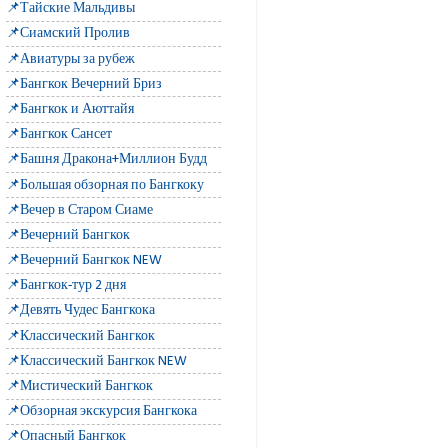
📌Тайские Мальдивы
📌Сиамский Пролив
📌Авиатуры за рубеж
📌Бангкок Вечерний Бриз
📌Бангкок и Аюттайя
📌Бангкок Сансет
📌Башня Дракона+Миллион Будд
📌Большая обзорная по Бангкоку
📌Вечер в Старом Сиаме
📌Вечерний Бангкок
📌Вечерний Бангкок NEW
📌Бангкок-тур 2 дня
📌Девять Чудес Бангкока
📌Классический Бангкок
📌Классический Бангкок NEW
📌Мистический Бангкок
📌Обзорная экскурсия Бангкока
📌Опасный Бангкок