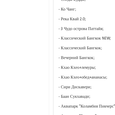
- Ко Чанг;
- Река Квай 2.0;
- 3 Чудо острова Паттайя;
- Классический Бангкок NEW;
- Классический Бангкок;
- Вечерний Бангкок;
- Кхао Кхео+лемуры;
- Кхао Кхео+обед+ананасы;
- Сири Дискавери;
- Баан Сукхавади;
- Аквапарк "Коламбия Пикчерс