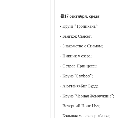
📆17 сентября, среда:
- Круиз "Тропикана";
- Бангкок Сансет;
- Знакомство с Сиамом;
- Пикник у озера;
- Остров Принцессы;
- Круиз "Bamboo";
- Аюттайя+Биг Будда;
- Круиз "Черная Жемчужина";
- Вечерний Нонг Нуч;
- Большая морская рыбалка;