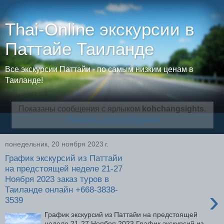
Thai-Online экскурсии в
Паттайе Таиланде
Все экскурсии Паттайи - по самым низким ценам в
Таиланде!
Показаны сообщения с ярлыком
kohchangsights
.
Показать все сообщения
понедельник, 20 ноября 2023 г.
График экскурсий из Паттайи
на предстоящей неделе 21-27
Ноября 2023 заказ туров в
Таиланде онлайн +668-3838-
›
3539
График экскурсий из Паттайи на предстоящей
неделе 21-27 Ноября 2023 График экскурсий из