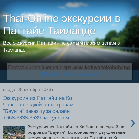
Thai-Online экскурсии в
Паттайе Таиланде
Все экскурсии Паттайи - по самым низким ценам в
Таиланде!
Показаны сообщения с ярлыком
kohwaitokohchang
.
Показать все сообщения
среда, 25 октября 2023 г.
Экскурсия из Паттайи на Ко
Чанг с поездкой по островам
"Баунти" заказ тура онлайн
›
+668-3838-3539 на русском
Экскурсия из Паттайи на Ко Чанг с поездкой по
островам "Баунти" Возобновляем двухдневные
экскурсионные программы из Паттайи на Ко...