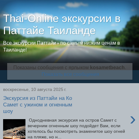
Thai-Online экскурсии в
Паттайе Таиланде
Все экскурсии Паттайи - по самым низким ценам в
Таиланде!
Показаны сообщения с ярлыком
kosametbeach
.
Показать все сообщения
воскресенье, 10 августа 2025 г.
Экскурсия из Паттайи на Ко
Самет с ужином и огненным
шоу
›
Однодневная экскурсия на остров Самет с
вечерним огненным шоу подойдет Вам, если
хотелось бы посмотреть знаменитое шоу огней
на пляже, но н...