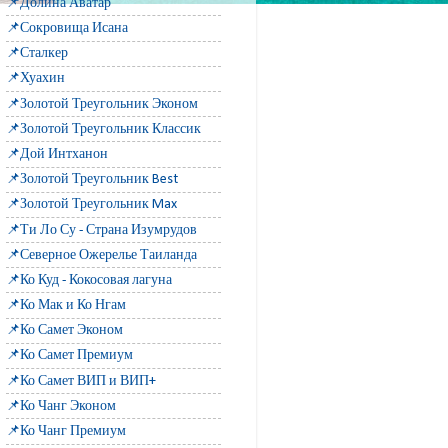
📌Долина Аватар
📌Сокровища Исана
📌Сталкер
📌Хуахин
📌Золотой Треугольник Эконом
📌Золотой Треугольник Классик
📌Дой Интханон
📌Золотой Треугольник Best
📌Золотой Треугольник Max
📌Ти Ло Су - Страна Изумрудов
📌Северное Ожерелье Таиланда
📌Ко Куд - Кокосовая лагуна
📌Ко Мак и Ко Нгам
📌Ко Самет Эконом
📌Ко Самет Премиум
📌Ко Самет ВИП и ВИП+
📌Ко Чанг Эконом
📌Ко Чанг Премиум