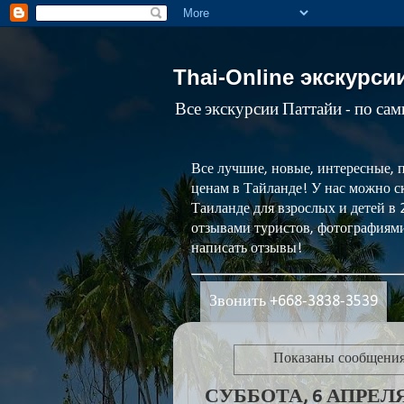
Thai-Online экскурси
Все экскурсии Паттайи - по са
Все лучшие, новые, интересные, 
ценам в Тайланде! У нас можно ск
Таиланде для взрослых и детей в
отзывами туристов, фотографиями
написать отзывы!
Звонить +668-3838-3539
Показаны сообщения
СУББОТА, 6 АПРЕЛЯ 