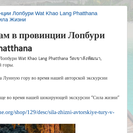
нции Лопбури Wat Khao Lang Phatthana
Сила Жизни
ам в провинции Лопбури
hatthana
опбури Wat Khao Lang Phatthana วัดเขาลังพัฒนา,
 горы.
а Лунную гору во время нашей авторской экскурсии
 еще во время нашей шокирующей экскурсии “Сила жизни”
ine.org/shop/129/desc/sila-zhizni-avtorskiye-tury-v-