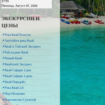
17:55
Пятница, Август 07, 2026
ЭКСКУРСИИ И
ЦЕНЫ
📌Река Квай Классик
📌Аюттайя и река Квай
📌Квай и Тайский Экспресс
📌Рай на реке Квай
📌Новый Квай
📌Квайский Экспресс
📌Квай Сафари 2 дня
📌Квай Сафари 1 день
📌Квай Парадайз
📌Река Квай 2.0
📌Над Облаками
📌Королевство Сукхотай