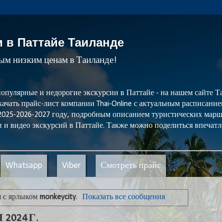
и в Паттайе Таиланде
мым низким ценам в Таиланде!
популярные и недорогие экскурсии в Паттайе - на нашем сайте
ачать прайс-лист компании Thai-Online с актуальным расписани
 2025-2026-2027 году, подробным описанием туристических мар
 и видео экскурсий в Паттайе. Также можно поделиться впечатл
Whatsapp
Viber
Смотреть прайс
 с ярлыком
monkeycity
.
Показать все сообщения
2024 Г.