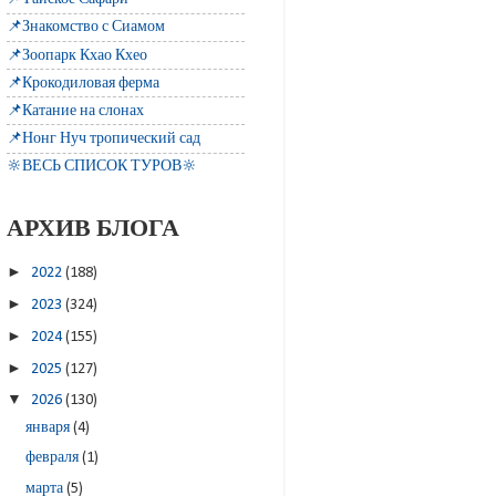
📌Знакомство с Сиамом
📌Зоопарк Кхао Кхео
📌Крокодиловая ферма
📌Катание на слонах
📌Нонг Нуч тропический сад
🔆ВЕСЬ СПИСОК ТУРОВ🔆
АРХИВ БЛОГА
►
2022
(188)
►
2023
(324)
►
2024
(155)
►
2025
(127)
▼
2026
(130)
января
(4)
февраля
(1)
марта
(5)