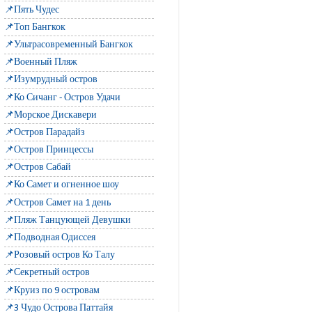
📌Пять Чудес
📌Топ Бангкок
📌Ультрасовременный Бангкок
📌Военный Пляж
📌Изумрудный остров
📌Ко Сичанг - Остров Удачи
📌Морское Дискавери
📌Остров Парадайз
📌Остров Принцессы
📌Остров Сабай
📌Ко Самет и огненное шоу
📌Остров Самет на 1 день
📌Пляж Танцующей Девушки
📌Подводная Одиссея
📌Розовый остров Ко Талу
📌Секретный остров
📌Круиз по 9 островам
📌3 Чудо Острова Паттайя