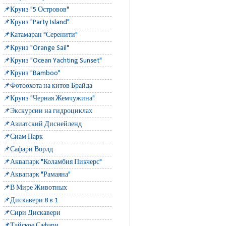
📌Круиз "5 Островов"
📌Круиз "Party Island"
📌Катамаран "Серенити"
📌Круиз "Orange Sail"
📌Круиз "Ocean Yachting Sunset"
📌Круиз "Bamboo"
📌Фотоохота на китов Брайда
📌Круиз "Черная Жемчужина"
📌Экскурсии на гидроциклах
📌Азиатский Диснейленд
📌Сиам Парк
📌Сафари Ворлд
📌Аквапарк "Коламбия Пикчерс"
📌Аквапарк "Рамаяна"
📌В Мире Животных
📌Дискавери 8 в 1
📌Сири Дискавери
📌Тайское Сафари