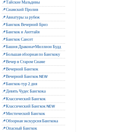
📌Тайские Мальдивы
📌Сиамский Пролив
📌Авиатуры за рубеж
📌Бангкок Вечерний Бриз
📌Бангкок и Аюттайя
📌Бангкок Сансет
📌Башня Дракона+Миллион Будд
📌Большая обзорная по Бангкоку
📌Вечер в Старом Сиаме
📌Вечерний Бангкок
📌Вечерний Бангкок NEW
📌Бангкок-тур 2 дня
📌Девять Чудес Бангкока
📌Классический Бангкок
📌Классический Бангкок NEW
📌Мистический Бангкок
📌Обзорная экскурсия Бангкока
📌Опасный Бангкок