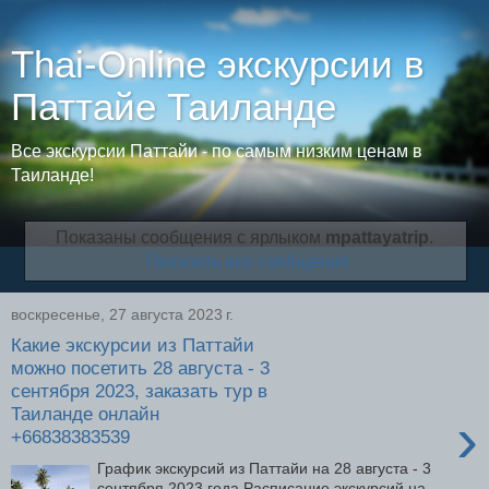
Thai-Online экскурсии в
Паттайе Таиланде
Все экскурсии Паттайи - по самым низким ценам в
Таиланде!
Показаны сообщения с ярлыком
mpattayatrip
.
Показать все сообщения
воскресенье, 27 августа 2023 г.
Какие экскурсии из Паттайи
можно посетить 28 августа - 3
сентября 2023, заказать тур в
Таиланде онлайн
›
+66838383539
График экскурсий из Паттайи на 28 августа - 3
сентября 2023 года Расписание экскурсий на