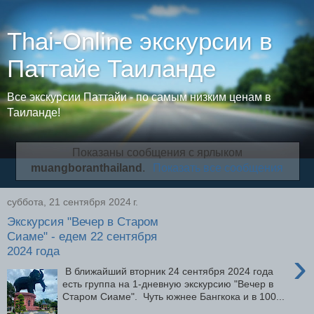
Thai-Online экскурсии в
Паттайе Таиланде
Все экскурсии Паттайи - по самым низким ценам в
Таиланде!
Показаны сообщения с ярлыком
muangboranthailand
.
Показать все сообщения
суббота, 21 сентября 2024 г.
Экскурсия "Вечер в Старом
Сиаме" - едем 22 сентября
2024 года
›
В ближайший вторник 24 сентября 2024 года
есть группа на 1-дневную экскурсию "Вечер в
Старом Сиаме". Чуть южнее Бангкока и в 100...