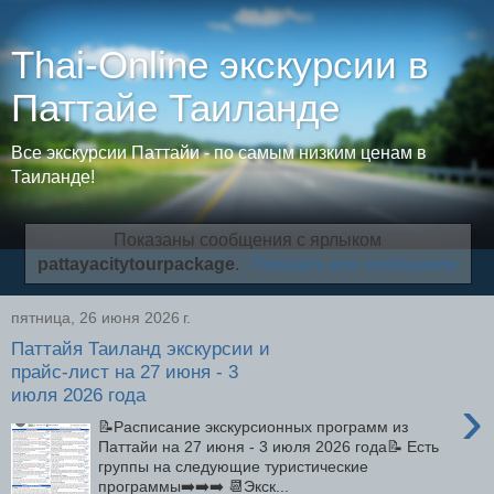
Thai-Online экскурсии в
Паттайе Таиланде
Все экскурсии Паттайи - по самым низким ценам в
Таиланде!
Показаны сообщения с ярлыком
pattayacitytourpackage
.
Показать все сообщения
пятница, 26 июня 2026 г.
Паттайя Таиланд экскурсии и
прайс-лист на 27 июня - 3
июля 2026 года
›
📝Расписание экскурсионных программ из
Паттайи на 27 июня - 3 июля 2026 года📝 Есть
группы на следующие туристические
программы➡️➡️➡️ 📆Экск...