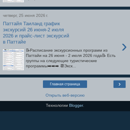
четверг, 25 июня 2026 г.
Паттайя Таиланд график
экскурсий 26 июня-2 июля
2026 и прайс-лист экскурсий
›
в Паттайе
📝Расписание экскурсионных программ из
Паттайи на 26 июня - 2 июля 2026 года📝 Есть
группы на следующие туристические
программы➡️➡️➡️ 📆Экск...
›
Главная страница
Открыть веб-версию
Технологии
Blogger
.