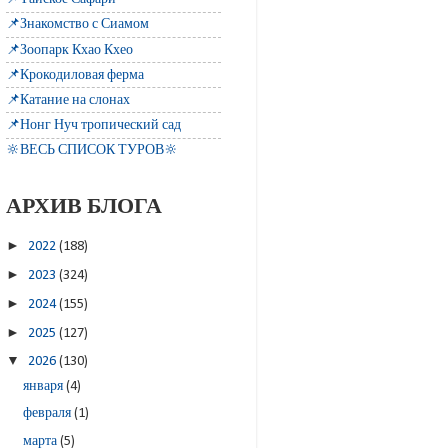
📌Знакомство с Сиамом
📌Зоопарк Кхао Кхео
📌Крокодиловая ферма
📌Катание на слонах
📌Нонг Нуч тропический сад
🔆ВЕСЬ СПИСОК ТУРОВ🔆
АРХИВ БЛОГА
►
2022
(188)
►
2023
(324)
►
2024
(155)
►
2025
(127)
▼
2026
(130)
января
(4)
февраля
(1)
марта
(5)