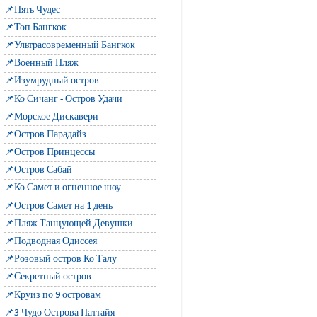
📌Пять Чудес
📌Топ Бангкок
📌Ультрасовременный Бангкок
📌Военный Пляж
📌Изумрудный остров
📌Ко Сичанг - Остров Удачи
📌Морское Дискавери
📌Остров Парадайз
📌Остров Принцессы
📌Остров Сабай
📌Ко Самет и огненное шоу
📌Остров Самет на 1 день
📌Пляж Танцующей Девушки
📌Подводная Одиссея
📌Розовый остров Ко Талу
📌Секретный остров
📌Круиз по 9 островам
📌3 Чудо Острова Паттайя