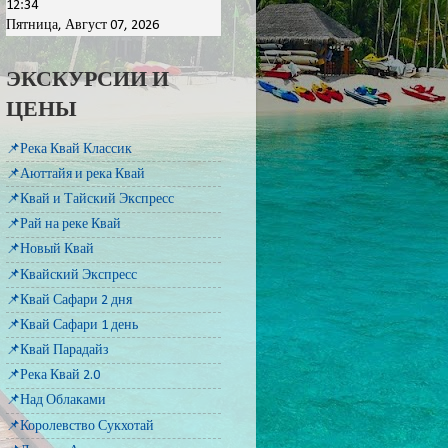
12:34
Пятница, Август 07, 2026
ЭКСКУРСИИ И
ЦЕНЫ
📌Река Квай Классик
📌Аюттайя и река Квай
📌Квай и Тайский Экспресс
📌Рай на реке Квай
📌Новый Квай
📌Квайский Экспресс
📌Квай Сафари 2 дня
📌Квай Сафари 1 день
📌Квай Парадайз
📌Река Квай 2.0
📌Над Облаками
📌Королевство Сукхотай