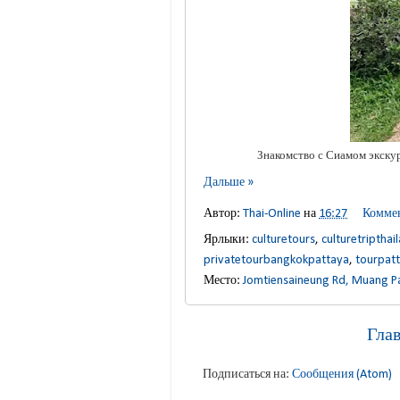
Знакомство с Сиамом экскурс
Дальше »
Автор:
Thai-Online
на
16:27
Коммен
Ярлыки:
culturetours
,
culturetripthai
privatetourbangkokpattaya
,
tourpat
Место:
Jomtiensaineung Rd, Muang P
Гла
Подписаться на:
Сообщения (Atom)