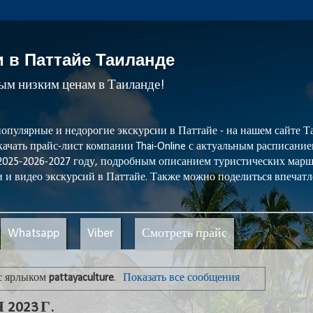
и в Паттайе Таиланде
мым низким ценам в Таиланде!
популярные и недорогие экскурсии в Паттайе - на нашем сайте
ачать прайс-лист компании Thai-Online с актуальным расписани
 2025-2026-2027 году, подробным описанием туристических мар
 и видео экскурсий в Паттайе. Также можно поделиться впечатл
Whatsapp
Viber
Смотреть прайс
с ярлыком
pattayaculture
.
Показать все сообщения
2023 Г.