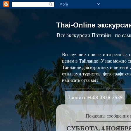
Thai-Online экскурси
Все экскурсии Паттайи - по са
Все лучшие, новые, интересные, 
ценам в Тайланде! У нас можно ск
Таиланде для взрослых и детей в
отзывами туристов, фотографиями
написать отзывы!
Звонить +668-3838-3539
Показаны сообщения 
СУББОТА, 4 НОЯБРЯ 