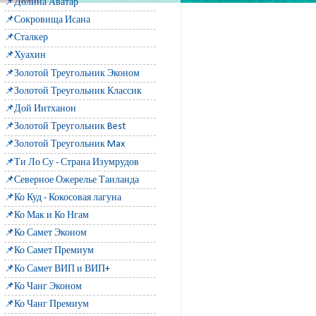
📌Долина Аватар
📌Сокровища Исана
📌Сталкер
📌Хуахин
📌Золотой Треугольник Эконом
📌Золотой Треугольник Классик
📌Дой Интханон
📌Золотой Треугольник Best
📌Золотой Треугольник Max
📌Ти Ло Су - Страна Изумрудов
📌Северное Ожерелье Таиланда
📌Ко Куд - Кокосовая лагуна
📌Ко Мак и Ко Нгам
📌Ко Самет Эконом
📌Ко Самет Премиум
📌Ко Самет ВИП и ВИП+
📌Ко Чанг Эконом
📌Ко Чанг Премиум