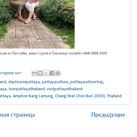
ия из Паттайи, заказ туров в Таиланде онлайн +668-3838-3539
тариев нет:
land
,
daytourinpattaya
,
pattayaculture
,
pattayaculturetrip
,
taya
,
tourpattayathailand
,
visitpattayathailand
attaya, Amphoe Bang Lamung, Chang Wat Chon Buri 20150, Thailand
вная страница
Предыдущие