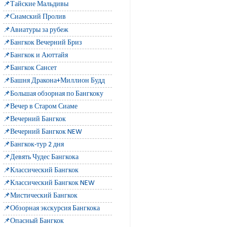
📌Тайские Мальдивы
📌Сиамский Пролив
📌Авиатуры за рубеж
📌Бангкок Вечерний Бриз
📌Бангкок и Аюттайя
📌Бангкок Сансет
📌Башня Дракона+Миллион Будд
📌Большая обзорная по Бангкоку
📌Вечер в Старом Сиаме
📌Вечерний Бангкок
📌Вечерний Бангкок NEW
📌Бангкок-тур 2 дня
📌Девять Чудес Бангкока
📌Классический Бангкок
📌Классический Бангкок NEW
📌Мистический Бангкок
📌Обзорная экскурсия Бангкока
📌Опасный Бангкок