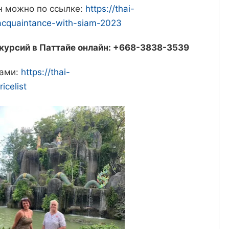
йн можно по ссылке:
https://thai-
/acquaintance-with-siam-2023
скурсий в Паттайе онлайн: +668-3838-3539
нами:
https://thai-
icelist