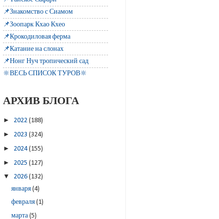
📌Знакомство с Сиамом
📌Зоопарк Кхао Кхео
📌Крокодиловая ферма
📌Катание на слонах
📌Нонг Нуч тропический сад
🔆ВЕСЬ СПИСОК ТУРОВ🔆
АРХИВ БЛОГА
►
2022
(188)
►
2023
(324)
►
2024
(155)
►
2025
(127)
▼
2026
(132)
января
(4)
февраля
(1)
марта
(5)