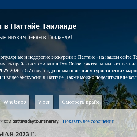
и в Паттайе Таиланде
мым низким ценам в Таиланде!
популярные и недорогие экскурсии в Паттайе - на нашем сайте
ачать прайс-лист компании Thai-Online с актуальным расписани
 2025-2026-2027 году, подробным описанием туристических мар
 и видео экскурсий в Паттайе. Также можно поделиться впечатл
Whatsapp
Viber
Смотреть прайс
рлыком
pattayadaytouritinerary
.
Показать все сообщения
АЯ 2023 Г.