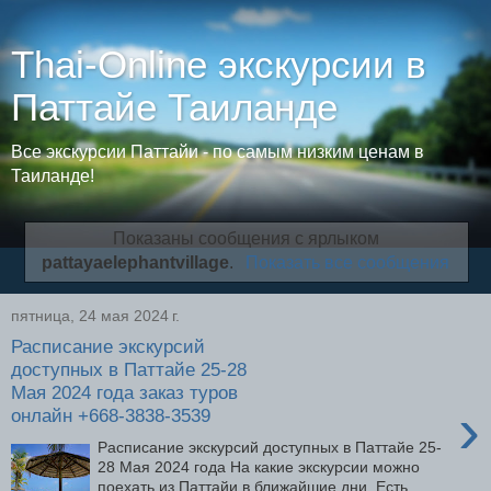
Thai-Online экскурсии в
Паттайе Таиланде
Все экскурсии Паттайи - по самым низким ценам в
Таиланде!
Показаны сообщения с ярлыком
pattayaelephantvillage
.
Показать все сообщения
пятница, 24 мая 2024 г.
Расписание экскурсий
доступных в Паттайе 25-28
Мая 2024 года заказ туров
›
онлайн +668-3838-3539
Расписание экскурсий доступных в Паттайе 25-
28 Мая 2024 года На какие экскурсии можно
поехать из Паттайи в ближайшие дни. Есть