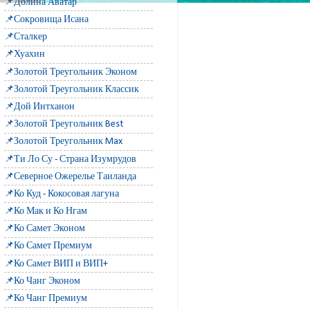
📌Долина Аватар
📌Сокровища Исана
📌Сталкер
📌Хуахин
📌Золотой Треугольник Эконом
📌Золотой Треугольник Классик
📌Дой Интханон
📌Золотой Треугольник Best
📌Золотой Треугольник Max
📌Ти Ло Су - Страна Изумрудов
📌Северное Ожерелье Таиланда
📌Ко Куд - Кокосовая лагуна
📌Ко Мак и Ко Нгам
📌Ко Самет Эконом
📌Ко Самет Премиум
📌Ко Самет ВИП и ВИП+
📌Ко Чанг Эконом
📌Ко Чанг Премиум