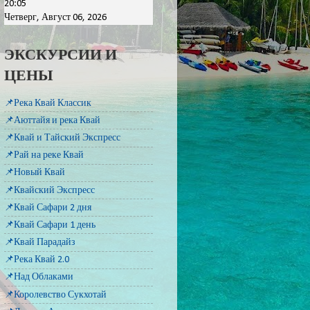
20:05
Четверг, Август 06, 2026
ЭКСКУРСИИ И
ЦЕНЫ
📌Река Квай Классик
📌Аюттайя и река Квай
📌Квай и Тайский Экспресс
📌Рай на реке Квай
📌Новый Квай
📌Квайский Экспресс
📌Квай Сафари 2 дня
📌Квай Сафари 1 день
📌Квай Парадайз
📌Река Квай 2.0
📌Над Облаками
📌Королевство Сукхотай