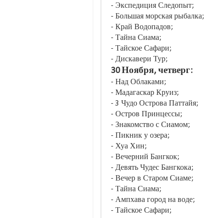
- Экспедиция Следопыт;
- Большая морская рыбалка;
- Край Водопадов;
- Тайна Сиама;
- Тайское Сафари;
- Дискавери Тур;
30 Ноября, четверг:
- Над Облаками;
- Мадагаскар Круиз;
- 3 Чудо Острова Паттайя;
- Остров Принцессы;
- Знакомство с Сиамом;
- Пикник у озера;
- Хуа Хин;
- Вечерний Бангкок;
- Девять Чудес Бангкока;
- Вечер в Старом Сиаме;
- Тайна Сиама;
- Ампхава город на воде;
- Тайское Сафари;