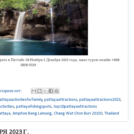
ь в Паттайе 28 Ноября-2 Декабря 2023 года, заказ туров онлайн +668-
3838-3539
тариев нет:
attayaactivitiesforfamily
,
pattayaattractions
,
pattayaattractions2023
,
tivities
,
pattayafishingspots
,
top10pattayaattractions
attaya, Amphoe Bang Lamung, Chang Wat Chon Buri 20150, Thailand
Я 2023 Г.