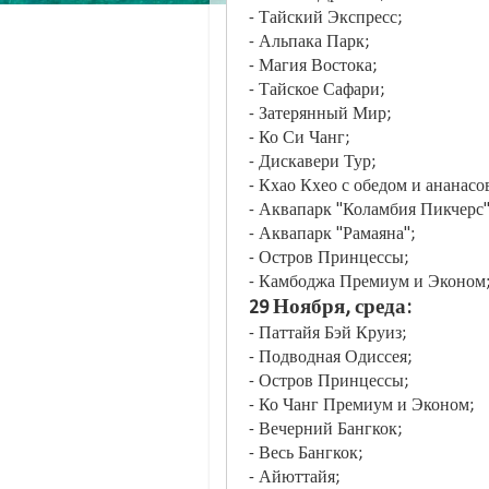
- Тайский Экспресс;
- Альпака Парк;
- Магия Востока;
- Тайское Сафари;
- Затерянный Мир;
- Ко Си Чанг;
- Дискавери Тур;
- Кхао Кхео с обедом и ананасо
- Аквапарк "Коламбия Пикчерс
- Аквапарк "Рамаяна";
- Остров Принцессы;
- Камбоджа Премиум и Эконом
29 Ноября, среда:
- Паттайя Бэй Круиз;
- Подводная Одиссея;
- Остров Принцессы;
- Ко Чанг Премиум и Эконом;
- Вечерний Бангкок;
- Весь Бангкок;
- Айюттайя;