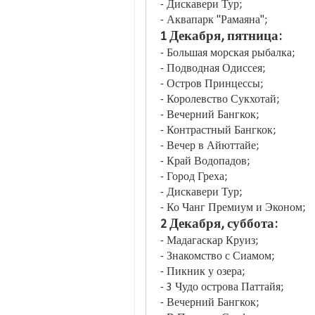
- Дискавери Тур;
- Аквапарк "Рамаяна";
1 Декабря, пятница:
- Большая морская рыбалка;
- Подводная Одиссея;
- Остров Принцессы;
- Королевство Сукхотай;
- Вечерний Бангкок;
- Контрастный Бангкок;
- Вечер в Айюттайе;
- Край Водопадов;
- Город Греха;
- Дискавери Тур;
- Ко Чанг Премиум и Эконом;
2 Декабря, суббота:
- Мадагаскар Круиз;
- Знакомство с Сиамом;
- Пикник у озера;
- 3 Чудо острова Паттайя;
- Вечерний Бангкок;