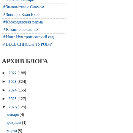
📌Знакомство с Сиамом
📌Зоопарк Кхао Кхео
📌Крокодиловая ферма
📌Катание на слонах
📌Нонг Нуч тропический сад
🔆ВЕСЬ СПИСОК ТУРОВ🔆
АРХИВ БЛОГА
►
2022
(188)
►
2023
(324)
►
2024
(155)
►
2025
(127)
▼
2026
(129)
января
(4)
февраля
(1)
марта
(5)