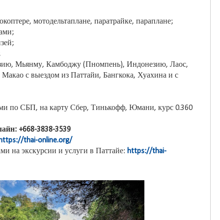
рокоптере, мотодельтаплане, паратрайке, параплане;
ами;
зей;
;
зию, Мьянму, Камбоджу (Пномпень), Индонезию, Лаос,
Макао с выездом из Паттайи, Бангкока, Хуахина и с
и по СБП, на карту Сбер, Тинькофф, Юмани, курс 0.360
айн: +668-3838-3539
https://thai-online.org/
ми на экскурсии и услуги в Паттайе:
https://thai-