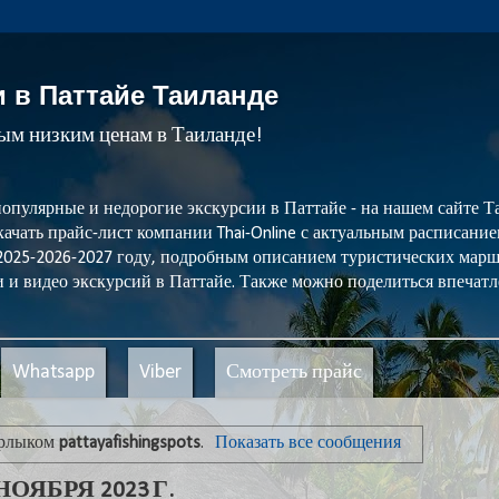
и в Паттайе Таиланде
мым низким ценам в Таиланде!
популярные и недорогие экскурсии в Паттайе - на нашем сайте
ачать прайс-лист компании Thai-Online с актуальным расписани
 2025-2026-2027 году, подробным описанием туристических мар
 и видео экскурсий в Паттайе. Также можно поделиться впечатл
Whatsapp
Viber
Смотреть прайс
ярлыком
pattayafishingspots
.
Показать все сообщения
ОЯБРЯ 2023 Г.