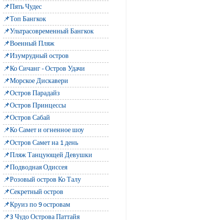
📌Пять Чудес
📌Топ Бангкок
📌Ультрасовременный Бангкок
📌Военный Пляж
📌Изумрудный остров
📌Ко Сичанг - Остров Удачи
📌Морское Дискавери
📌Остров Парадайз
📌Остров Принцессы
📌Остров Сабай
📌Ко Самет и огненное шоу
📌Остров Самет на 1 день
📌Пляж Танцующей Девушки
📌Подводная Одиссея
📌Розовый остров Ко Талу
📌Секретный остров
📌Круиз по 9 островам
📌3 Чудо Острова Паттайя