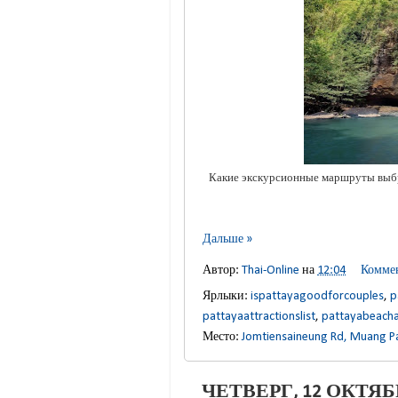
Какие экскурсионные маршруты выбрат
Дальше »
Автор:
Thai-Online
на
12:04
Коммен
Ярлыки:
ispattayagoodforcouples
,
p
pattayaattractionslist
,
pattayabeachac
Место:
Jomtiensaineung Rd, Muang P
ЧЕТВЕРГ, 12 ОКТЯБР