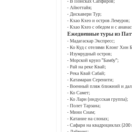
- В Поисках Сапфиров;
- Айюттайя;
- Дискавери Тур;
- Кхао Кхео и остров Лемуров;
- Кхао Кхео с обедом и с анан
Ежедневные туры из Пат
- Мадагаскар Экспресс;
- Ко Куд с отелями Клонг Хин 
- Изумрудный остров;
- Морской круиз "Бамбу";
- Рай на реке Квай;
- Река Квай Сабай;
- Катамаран Серенити;
- Военный пляж ближний и дал
- Ко Самет;
- Ко Ларн (индусская группа);
- Полет Тарзана;
- Мини Сиам;
- Катание на слонах;
- Сафари на квадроциклах (200 и
- Дайвинг;