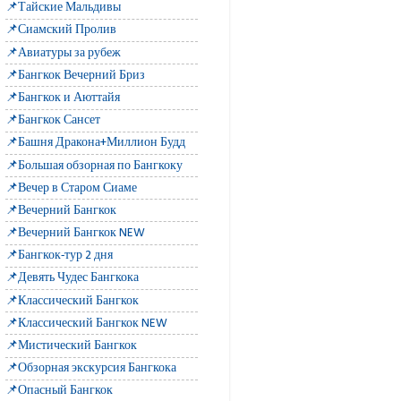
📌Тайские Мальдивы
📌Сиамский Пролив
📌Авиатуры за рубеж
📌Бангкок Вечерний Бриз
📌Бангкок и Аюттайя
📌Бангкок Сансет
📌Башня Дракона+Миллион Будд
📌Большая обзорная по Бангкоку
📌Вечер в Старом Сиаме
📌Вечерний Бангкок
📌Вечерний Бангкок NEW
📌Бангкок-тур 2 дня
📌Девять Чудес Бангкока
📌Классический Бангкок
📌Классический Бангкок NEW
📌Мистический Бангкок
📌Обзорная экскурсия Бангкока
📌Опасный Бангкок