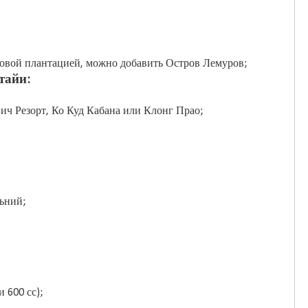
асовой плантацией, можно добавить Остров Лемуров;
тайи:
Бич Резорт, Ко Куд Кабана или Клонг Прао;
ьний;
 600 сс);