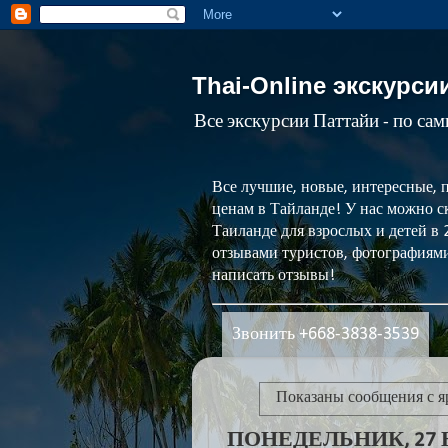
Thai-Online экскурси
Все экскурсии Паттайи - по са
Все лучшие, новые, интересные, 
ценам в Тайланде! У нас можно ск
Таиланде для взрослых и детей в
отзывами туристов, фотографиями
написать отзывы!
Звонить +668-3838-3539
Показаны сообщения с 
ПОНЕДЕЛЬНИК, 27 Н