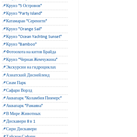
📌Круиз "5 Островов"
📌Круиз "Party Island"
📌Катамаран "Серенити"
📌Круиз "Orange Sail"
📌Круиз "Ocean Yachting Sunset"
📌Круиз "Bamboo"
📌Фотоохота на китов Брайда
📌Круиз "Черная Жемчужина"
📌Экскурсии на гидроциклах
📌Азиатский Диснейленд
📌Сиам Парк
📌Сафари Ворлд
📌Аквапарк "Коламбия Пикчерс"
📌Аквапарк "Рамаяна"
📌В Мире Животных
📌Дискавери 8 в 1
📌Сири Дискавери
📌Тайское Сафари