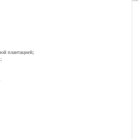
вой плантацией;
";
;