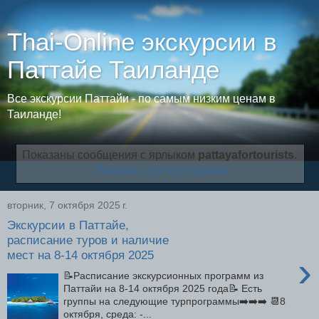
Thai-Online экскурсии в
Паттайе Таиланде
Все экскурсии Паттайи - по самым низким ценам в
Таиланде!
Показаны сообщения с ярлыком
pattayafortourists
.
Показать все сообщения
вторник, 7 октября 2025 г.
Экскурсии в Паттайе,
расписание туров и наличие
мест на 8-14 октября 2025
›
📝Расписание экскурсионных программ из
Паттайи на 8-14 октября 2025 года📝 Есть
группы на следующие турпрограммы➡️➡️➡️ 📆8
октября, среда: -...