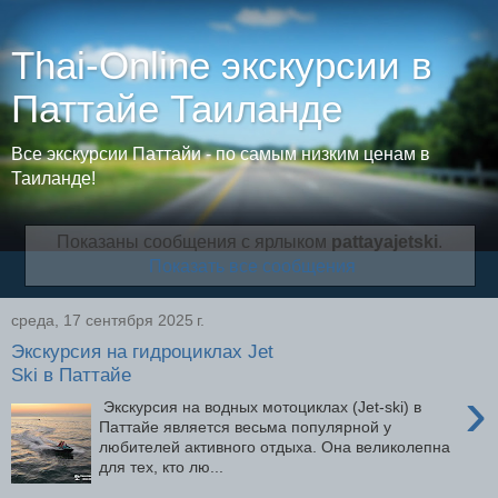
Thai-Online экскурсии в
Паттайе Таиланде
Все экскурсии Паттайи - по самым низким ценам в
Таиланде!
Показаны сообщения с ярлыком
pattayajetski
.
Показать все сообщения
среда, 17 сентября 2025 г.
Экскурсия на гидроциклах Jet
Ski в Паттайе
›
Экскурсия на водных мотоциклах (Jet-ski) в
Паттайе является весьма популярной у
любителей активного отдыха. Она великолепна
для тех, кто лю...