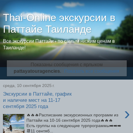
Thai-Online экскурсии в
Паттайе Таиланде
Все экскурсии Паттайи - по самым низким ценам в
Таиланде!
Показаны сообщения с ярлыком
pattayatouragencies
.
Показать все сообщения
среда, 10 сентября 2025 г.
Экскурсии в Паттайе, график
и наличие мест на 11-17
сентября 2025 года
›
🔥🔥🔥Расписание экскурсионных программ из
Паттайи на 10-16 сентября 2025 года🔥🔥🔥
Есть группы на следующие турпрограммы➡️➡️➡️
📆11 сентяб...