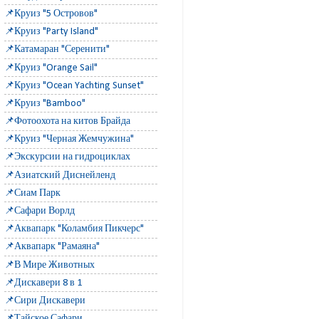
📌Круиз "5 Островов"
📌Круиз "Party Island"
📌Катамаран "Серенити"
📌Круиз "Orange Sail"
📌Круиз "Ocean Yachting Sunset"
📌Круиз "Bamboo"
📌Фотоохота на китов Брайда
📌Круиз "Черная Жемчужина"
📌Экскурсии на гидроциклах
📌Азиатский Диснейленд
📌Сиам Парк
📌Сафари Ворлд
📌Аквапарк "Коламбия Пикчерс"
📌Аквапарк "Рамаяна"
📌В Мире Животных
📌Дискавери 8 в 1
📌Сири Дискавери
📌Тайское Сафари