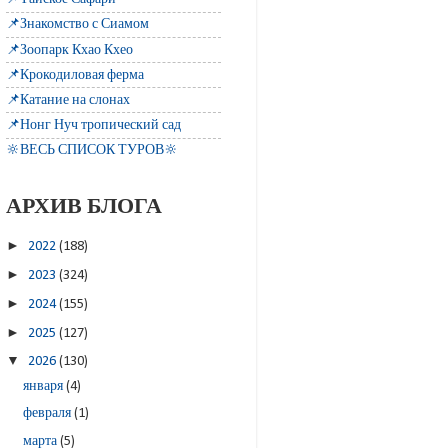
📌Знакомство с Сиамом
📌Зоопарк Кхао Кхео
📌Крокодиловая ферма
📌Катание на слонах
📌Нонг Нуч тропический сад
🔆ВЕСЬ СПИСОК ТУРОВ🔆
АРХИВ БЛОГА
►
2022
(188)
►
2023
(324)
►
2024
(155)
►
2025
(127)
▼
2026
(130)
января
(4)
февраля
(1)
марта
(5)