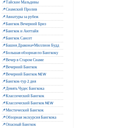
📌Тайские Мальдивы
📌Сиамский Пролив
📌Авиатуры за рубеж
📌Бангкок Вечерний Бриз
📌Бангкок и Аюттайя
📌Бангкок Сансет
📌Башня Дракона+Миллион Будд
📌Большая обзорная по Бангкоку
📌Вечер в Старом Сиаме
📌Вечерний Бангкок
📌Вечерний Бангкок NEW
📌Бангкок-тур 2 дня
📌Девять Чудес Бангкока
📌Классический Бангкок
📌Классический Бангкок NEW
📌Мистический Бангкок
📌Обзорная экскурсия Бангкока
📌Опасный Бангкок