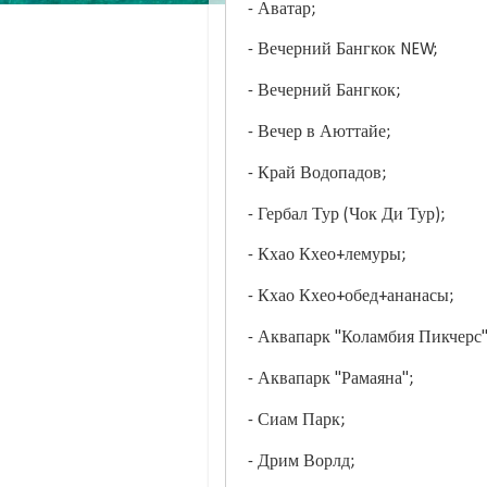
- Аватар;
- Вечерний Бангкок NEW;
- Вечерний Бангкок;
- Вечер в Аюттайе;
- Край Водопадов;
- Гербал Тур (Чок Ди Тур);
- Кхао Кхео+лемуры;
- Кхао Кхео+обед+ананасы;
- Аквапарк "Коламбия Пикчерс"
- Аквапарк "Рамаяна";
- Сиам Парк;
- Дрим Ворлд;