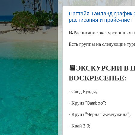
Паттайя Таиланд график э
расписания и прайс-лист
📝Расписание экскурсионных пр
Есть группы на следующие тур
📆ЭКСКУРСИИ В П
ВОСКРЕСЕНЬЕ:
- След Будды;
- Круиз "Bamboo";
- Круиз "Черная Жемчужина";
- Квай 2.0;