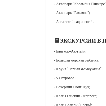
- Аквапарк "Коламбия Пикчерс"
- Аквапарк "Рамаяна";
- Азиатский сад специй;
📆ЭКСКУРСИИ В П
- Бангкок+Аюттайя;
- Большая морская рыбалка;
- Круиз "Черная Жемчужина";
- 5 Островов;
- Вечерний Нонг Нуч;
- Квай+Тайский Экспресс;
- Квай Сафари (1 день);