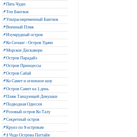
📌Пять Чудес
📌Топ Бангкок
📌Ультрасовременный Бангкок
📌Военный Пляж
📌Изумрудный остров
📌Ко Сичанг - Остров Удачи
📌Морское Дискавери
📌Остров Парадайз
📌Остров Принцессы
📌Остров Сабай
📌Ко Самет и огненное шоу
📌Остров Самет на 1 день
📌Пляж Танцующей Девушки
📌Подводная Одиссея
📌Розовый остров Ко Талу
📌Секретный остров
📌Круиз по 9 островам
📌3 Чудо Острова Паттайя