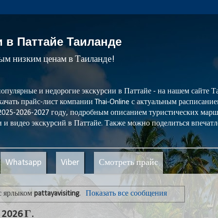
и в Паттайе Таиланде
мым низким ценам в Таиланде!
популярные и недорогие экскурсии в Паттайе - на нашем сайте
ачать прайс-лист компании Thai-Online с актуальным расписани
 2025-2026-2027 году, подробным описанием туристических мар
 и видео экскурсий в Паттайе. Также можно поделиться впечатл
Whatsapp
Viber
Смотреть прайс
с ярлыком
pattayavisiting
.
Показать все сообщения
026 Г.