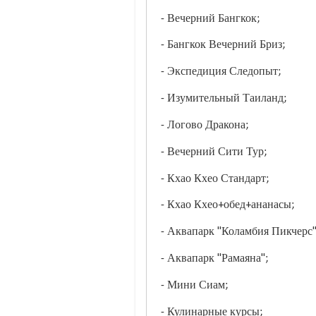
- Вечерний Бангкок;
- Бангкок Вечерний Бриз;
- Экспедиция Следопыт;
- Изумительный Таиланд;
- Логово Дракона;
- Вечерний Сити Тур;
- Кхао Кхео Стандарт;
- Кхао Кхео+обед+ананасы;
- Аквапарк "Коламбия Пикчерс"
- Аквапарк "Рамаяна";
- Мини Сиам;
- Кулинарные курсы;