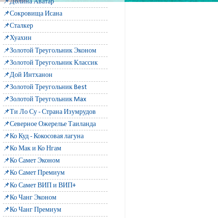
📌Долина Аватар
📌Сокровища Исана
📌Сталкер
📌Хуахин
📌Золотой Треугольник Эконом
📌Золотой Треугольник Классик
📌Дой Интханон
📌Золотой Треугольник Best
📌Золотой Треугольник Max
📌Ти Ло Су - Страна Изумрудов
📌Северное Ожерелье Таиланда
📌Ко Куд - Кокосовая лагуна
📌Ко Мак и Ко Нгам
📌Ко Самет Эконом
📌Ко Самет Премиум
📌Ко Самет ВИП и ВИП+
📌Ко Чанг Эконом
📌Ко Чанг Премиум