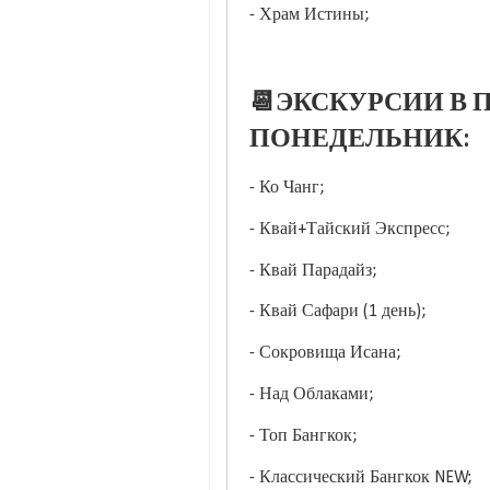
- Храм Истины;
📆ЭКСКУРСИИ В П
ПОНЕДЕЛЬНИК:
- Ко Чанг;
- Квай+Тайский Экспресс;
- Квай Парадайз;
- Квай Сафари (1 день);
- Сокровища Исана;
- Над Облаками;
- Топ Бангкок;
- Классический Бангкок NEW;