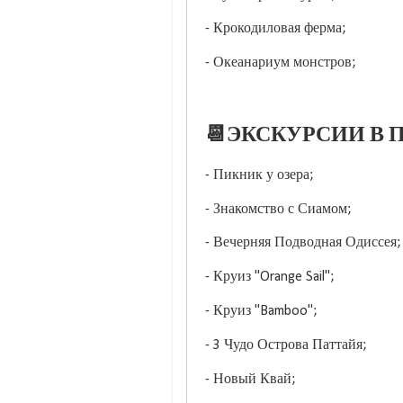
- Крокодиловая ферма;
- Океанариум монстров;
📆ЭКСКУРСИИ В П
- Пикник у озера;
- Знакомство с Сиамом;
- Вечерняя Подводная Одиссея;
- Круиз "Orange Sail";
- Круиз "Bamboo";
- 3 Чудо Острова Паттайя;
- Новый Квай;