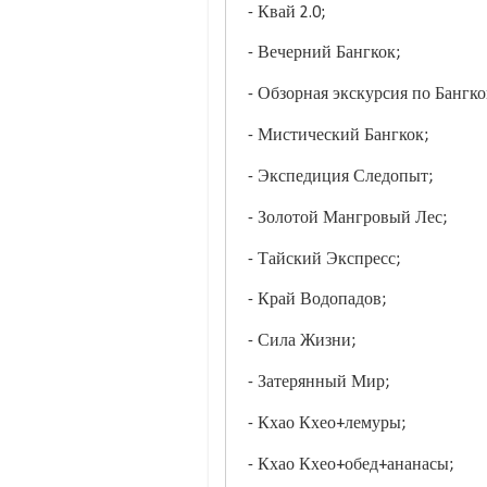
- Квай 2.0;
- Вечерний Бангкок;
- Обзорная экскурсия по Бангко
- Мистический Бангкок;
- Экспедиция Следопыт;
- Золотой Мангровый Лес;
- Тайский Экспресс;
- Край Водопадов;
- Сила Жизни;
- Затерянный Мир;
- Кхао Кхео+лемуры;
- Кхао Кхео+обед+ананасы;