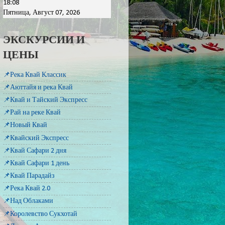
18:08
Пятница, Август 07, 2026
ЭКСКУРСИИ И
ЦЕНЫ
📌Река Квай Классик
📌Аюттайя и река Квай
📌Квай и Тайский Экспресс
📌Рай на реке Квай
📌Новый Квай
📌Квайский Экспресс
📌Квай Сафари 2 дня
📌Квай Сафари 1 день
📌Квай Парадайз
📌Река Квай 2.0
📌Над Облаками
📌Королевство Сукхотай